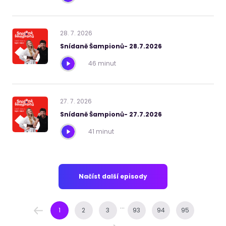
28
.
7
.
2026
Snídaně Šampionů- 28.7.2026
46 minut
27
.
7
.
2026
Snídaně Šampionů- 27.7.2026
41 minut
Načíst další episody
...
1
2
3
93
94
95