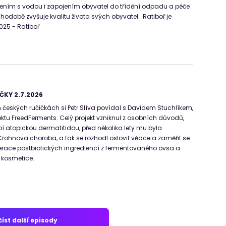
ním s vodou i zapojením obyvatel do třídění odpadu a péče
uhodobě zvyšuje kvalitu života svých obyvatel. Ratiboř je
025 - Ratiboř
ČKY 2.7.2026
 českých ručičkách si Petr Slíva povídal s Davidem Stuchlíkem,
ktu FreedFerments. Celý projekt vzniknul z osobních důvodů,
pí atopickou dermatitidou, před několika lety mu byla
ohnova choroba, a tak se rozhodl oslovit vědce a zaměřit se
erace postbiotických ingrediencí z fermentovaného ovsa a
v kosmetice.
íst další episody