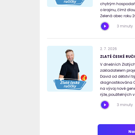
chytrým hospodaře
o krajinu, čímž dlo
Zelená obec roku 2
3 minuty
2
.
7
.
2026
ZLATÉ ČESKÉ RUČI
V dnešních Zlatých
zakladatelem proje
David od dětství tr
diagnostikována Cr
na vývoj nové gen
rýže, použitelných 
3 minuty
Nač