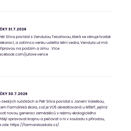
ČKY 31.7.2026
etr Slíva povídal s Vendulou Tesařovou, která se věnuje tvorbě
ekorací, a zatímco venku udeřila letní vedra, Vendula už má
přípravou na podzim a zimu . Více
facebook.com/jutove.vence
ČKY 30.7.2026
 českých ručičkách si Petr Slíva povídal s Janem Valeškou,
ektem Farmářská škola, což je VOŠ akreditovaná u MŠMT, jejímž
vat novou generaci zemědělců v režimu ekologického
chtějí spravovat krajinu a pečovat o ni v souladu s přírodou,
ce zde: https://farmarskaskola.cz/