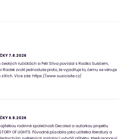
ČKY 7.8.2026
 českých ručičkách si Petr Slíva povídal s Radko Sušičem,
 Radek zvolil jednoduše proto, že vyjadřuje to, čemu se věnuje.
 sítích. Více zde: https://www.susicisite.cz/
ČKY 6.8.2026
ajitelkou rodinné společnosti Decoled a autorkou projektu
STORY OF LIGHTS. Původně působila jako učitelka literatury a
střednictvím světelných instalací vytváří příběhy, které propojují