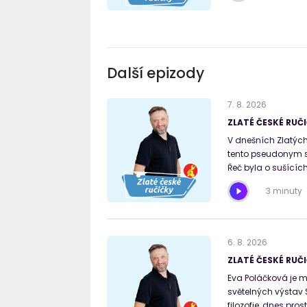
Další epizody
7
.
8
.
2026
ZLATÉ ČESKÉ RUČI
V dnešních Zlatých
tento pseudonym si
Řeč byla o sušících
3 minuty
6
.
8
.
2026
ZLATÉ ČESKÉ RUČI
Eva Poláčková je m
světelných výstav 
filozofie, dnes pro