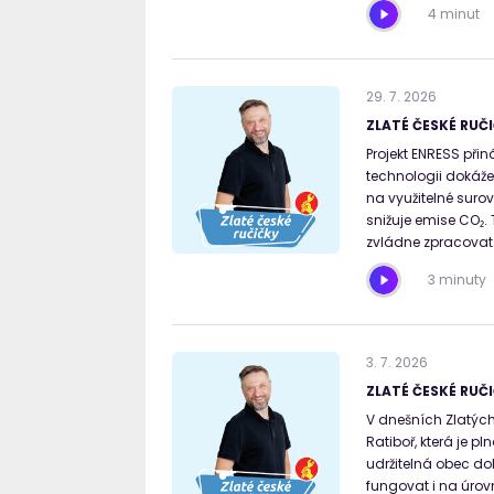
4 minut
29
.
7
.
2026
ZLATÉ ČESKÉ RUČI
Projekt ENRESS přin
technologii dokáže
na využitelné surov
snižuje emise CO₂.
zvládne zpracovat
3 minuty
3
.
7
.
2026
ZLATÉ ČESKÉ RUČI
V dnešních Zlatých
Ratiboř, která je p
udržitelná obec do
fungovat i na úrovn