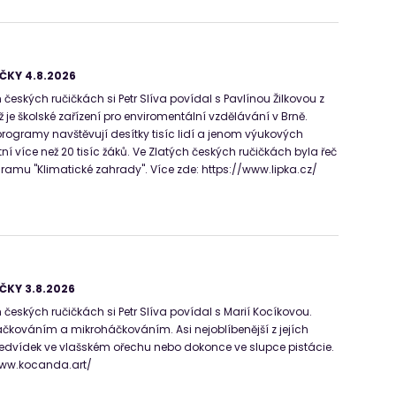
ČKY 4.8.2026
českých ručičkách si Petr Slíva povídal s Pavlínou Žilkovou z
ž je školské zařízení pro enviromentální vzdělávání v Brně.
programy navštěvují desítky tisíc lidí a jenom výukových
í více než 20 tisíc žáků. Ve Zlatých českých ručičkách byla řeč
ramu "Klimatické zahrady". Více zde: https://www.lipka.cz/
ČKY 3.8.2026
českých ručičkách si Petr Slíva povídal s Marií Kocíkovou.
čkováním a mikroháčkováním. Asi nejoblíbenější z jejích
edvídek ve vlašském ořechu nebo dokonce ve slupce pistácie.
/www.kocanda.art/