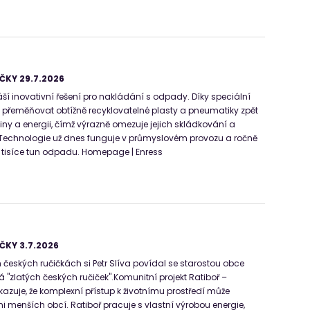
ČKY 29.7.2026
áší inovativní řešení pro nakládání s odpady. Díky speciální
 přeměňovat obtížně recyklovatelné plasty a pneumatiky zpět
iny a energii, čímž výrazně omezuje jejich skládkování a
 Technologie už dnes funguje v průmyslovém provozu a ročně
 tisíce tun odpadu. Homepage | Enress
ČKY 3.7.2026
 českých ručičkách si Petr Slíva povídal se starostou obce
lná "zlatých českých ručiček".Komunitní projekt Ratiboř –
kazuje, že komplexní přístup k životnímu prostředí může
i menších obcí. Ratiboř pracuje s vlastní výrobou energie,