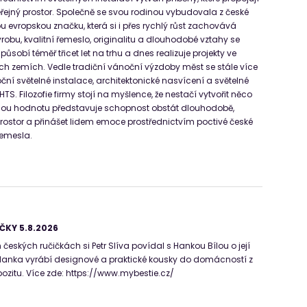
řejný prostor. Společně se svou rodinou vybudovala z české
u evropskou značku, která si i přes rychlý růst zachovává
robu, kvalitní řemeslo, originalitu a dlouhodobé vztahy se
ůsobí téměř třicet let na trhu a dnes realizuje projekty ve
h zemích. Vedle tradiční vánoční výzdoby měst se stále více
ční světelné instalace, architektonické nasvícení a světelné
TS. Filozofie firmy stojí na myšlence, že nestačí vytvořit něco
čnou hodnotu představuje schopnost obstát dlouhodobě,
 prostor a přinášet lidem emoce prostřednictvím poctivé české
 řemesla.
ČKY 5.8.2026
českých ručičkách si Petr Slíva povídal s Hankou Bílou o její
 Hanka vyrábí designové a praktické kousky do domácností z
zitu. Více zde: https://www.mybestie.cz/