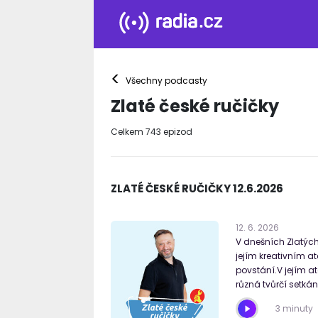
<
Všechny podcasty
Zlaté české ručičky
Celkem
743
epizod
ZLATÉ ČESKÉ RUČIČKY 12.6.2026
12
.
6
.
2026
V dnešních Zlatých 
jejím kreativním at
povstání.V jejím a
různá tvůrčí setkán
3 minuty