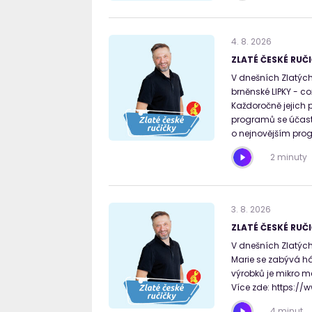
4
.
8
.
2026
ZLATÉ ČESKÉ RUČI
V dnešních Zlatých 
brněnské LIPKY - co
Každoročně jejich 
programů se účastn
o nejnovějším prog
2 minuty
3
.
8
.
2026
ZLATÉ ČESKÉ RUČI
V dnešních Zlatých 
Marie se zabývá há
výrobků je mikro m
Více zde: https:/
4 minut