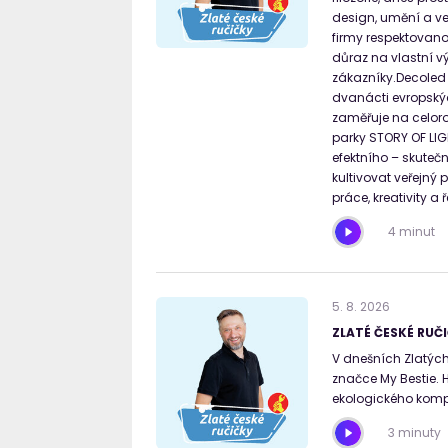
design, umění a ve
firmy respektovano
důraz na vlastní vý
zákazníky.Decoled p
dvanácti evropskýc
zaměřuje na celoro
parky STORY OF LIGH
efektního – skute
kultivovat veřejný
práce, kreativity a
4 minut
5
.
8
.
2026
ZLATÉ ČESKÉ RUČI
V dnešních Zlatých 
značce My Bestie.
ekologického kompo
3 minuty