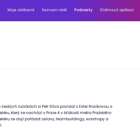
Moje oblíbená
Seznam rádií
Podcasty
Stáhnout aplikaci
českých ručičkách si Petr Slíva povídal s Ester Rosíkovou o
eliéru, který se nachází v Praze 4 v blízkosti metra Pražského
teliéru se dají pořádat oslavy, teambuildingy, worshopy a
í.