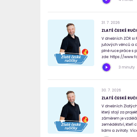
31
.
7
.
2026
ZLATÉ ČESKÉ RUČI
V dnešních ZČR si P
jutových věnců a d
plné ruce práce s 
zde: https://www.
3 minuty
30
.
7
.
2026
ZLATÉ ČESKÉ RUČI
V dnešních Zlatých
který stojí za proj
záměrem je vzdělá
zemědělství, kteří 
lidmi a zvířaty. Ví