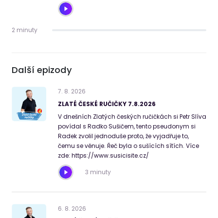
2 minuty
Další epizody
7
.
8
.
2026
ZLATÉ ČESKÉ RUČIČKY 7.8.2026
V dnešních Zlatých českých ručičkách si Petr Slíva
povídal s Radko Sušičem, tento pseudonym si
Radek zvolil jednoduše proto, že vyjadřuje to,
čemu se věnuje. Řeč byla o sušících sítích. Více
zde: https://www.susicisite.cz/
3 minuty
6
.
8
.
2026