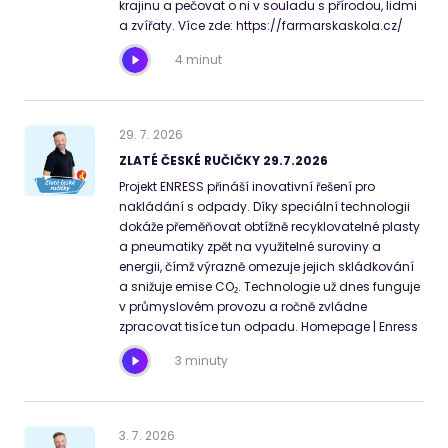
krajinu a pečovat o ni v souladu s přírodou, lidmi
a zvířaty. Více zde: https://farmarskaskola.cz/
4 minut
29
.
7
.
2026
ZLATÉ ČESKÉ RUČIČKY 29.7.2026
Projekt ENRESS přináší inovativní řešení pro
nakládání s odpady. Díky speciální technologii
dokáže přeměňovat obtížně recyklovatelné plasty
a pneumatiky zpět na využitelné suroviny a
energii, čímž výrazně omezuje jejich skládkování
a snižuje emise CO₂. Technologie už dnes funguje
v průmyslovém provozu a ročně zvládne
zpracovat tisíce tun odpadu. Homepage | Enress
3 minuty
3
.
7
.
2026