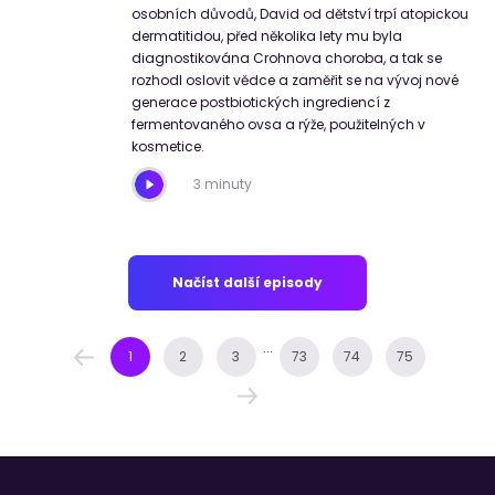
osobních důvodů, David od dětství trpí atopickou
dermatitidou, před několika lety mu byla
diagnostikována Crohnova choroba, a tak se
rozhodl oslovit vědce a zaměřit se na vývoj nové
generace postbiotických ingrediencí z
fermentovaného ovsa a rýže, použitelných v
kosmetice.
3 minuty
Načíst další episody
...
1
2
3
73
74
75