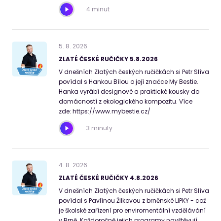
4 minut
5
.
8
.
2026
ZLATÉ ČESKÉ RUČIČKY 5.8.2026
V dnešních Zlatých českých ručičkách si Petr Slíva
povídal s Hankou Bílou o její značce My Bestie.
Hanka vyrábí designové a praktické kousky do
domácností z ekologického kompozitu. Více
zde: https://www.mybestie.cz/
3 minuty
4
.
8
.
2026
ZLATÉ ČESKÉ RUČIČKY 4.8.2026
V dnešních Zlatých českých ručičkách si Petr Slíva
povídal s Pavlínou Žilkovou z brněnské LIPKY - což
je školské zařízení pro enviromentální vzdělávání
v Brně. Každoročně jejich programy navštěvují