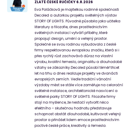
ZLATÉ ČESKÉ RUČIČKY 6.8.2026
Eva Poláčková je majitelkou rodinné společnosti
Decoled a autorkou projektu světelných výstav
STORY OF LIGHTS. Původně působila jako učitelka
literatury a filozofie, dnes prostřednictvím
světelných instalací vytváří příběhy, které
propojují design, umění a veřejný prostor.
Společně se svou rodinou vybudovala z české
firmy respektovanou evropskou značku, která si i
přes rychlý růst zachovává důraz na vlastní
výrobu, kvalitní řemeslo, originalitu a dlouhodobé
vztahy se zákazníky.Decoled působí téměř třicet
let na trhu a dnes realizuje projekty ve dvanácti
evropských zemích. Vedle tradiční vánoční
výzdoby měst se stále více zaměřuje na celoroční
světelné instalace, architektonické nasvícení a
světelné parky STORY OF LIGHTS. Filozofie firmy
stojí na myšlence, že nestačí vytvořit něco
efektního – skutečnou hodnotu představuje
schopnost obstát dlouhodobě, kultivovat veřejný
prostor a přinášet lidem emoce prostřednictvím
poctivé české práce, kreativity a řemesla.