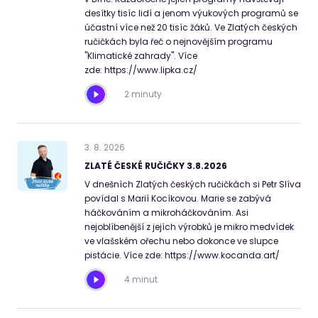
desítky tisíc lidí a jenom výukových programů se
účastní více než 20 tisíc žáků. Ve Zlatých českých
ručičkách byla řeč o nejnovějším programu
"Klimatické zahrady". Více
zde: https://www.lipka.cz/
2 minuty
3
.
8
.
2026
ZLATÉ ČESKÉ RUČIČKY 3.8.2026
V dnešních Zlatých českých ručičkách si Petr Slíva
povídal s Marií Kocíkovou. Marie se zabývá
háčkováním a mikroháčkováním. Asi
nejoblíbenější z jejích výrobků je mikro medvídek
ve vlašském ořechu nebo dokonce ve slupce
pistácie. Více zde: https://www.kocanda.art/
4 minut