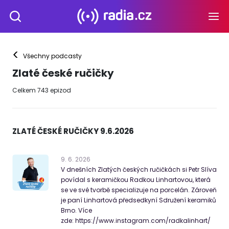
<
Všechny podcasty
Zlaté české ručičky
Celkem
743
epizod
ZLATÉ ČESKÉ RUČIČKY 9.6.2026
9
.
6
.
2026
V dnešních Zlatých českých ručičkách si Petr Slíva
povídal s keramičkou Radkou Linhartovou, která
se ve své tvorbě specializuje na porcelán. Zároveň
je paní Linhartová předsedkyní Sdružení keramiků
Brno. Více
zde: https://www.instagram.com/radkalinhart/