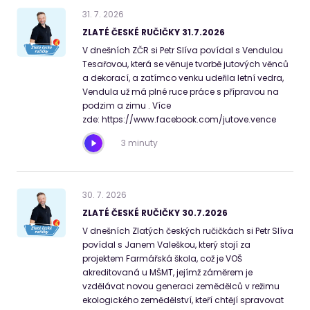
31
.
7
.
2026
ZLATÉ ČESKÉ RUČIČKY 31.7.2026
V dnešních ZČR si Petr Slíva povídal s Vendulou
Tesařovou, která se věnuje tvorbě jutových věnců
a dekorací, a zatímco venku udeřila letní vedra,
Vendula už má plné ruce práce s přípravou na
podzim a zimu . Více
zde: https://www.facebook.com/jutove.vence
3 minuty
30
.
7
.
2026
ZLATÉ ČESKÉ RUČIČKY 30.7.2026
V dnešních Zlatých českých ručičkách si Petr Slíva
povídal s Janem Valeškou, který stojí za
projektem Farmářská škola, což je VOŠ
akreditovaná u MŠMT, jejímž záměrem je
vzdělávat novou generaci zemědělců v režimu
ekologického zemědělství, kteří chtějí spravovat