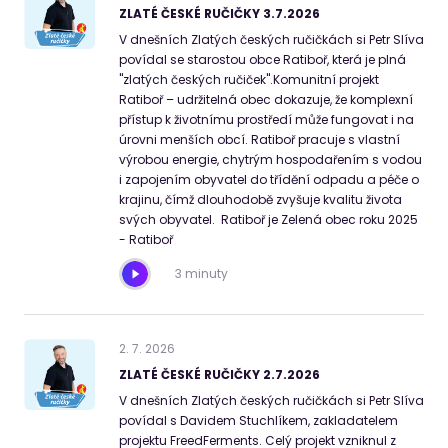
ZLATÉ ČESKÉ RUČIČKY 3.7.2026
V dnešních Zlatých českých ručičkách si Petr Slíva
povídal se starostou obce Ratiboř, která je plná
"zlatých českých ručiček".Komunitní projekt
Ratiboř – udržitelná obec dokazuje, že komplexní
přístup k životnímu prostředí může fungovat i na
úrovni menších obcí. Ratiboř pracuje s vlastní
výrobou energie, chytrým hospodařením s vodou
i zapojením obyvatel do třídění odpadu a péče o
krajinu, čímž dlouhodobě zvyšuje kvalitu života
svých obyvatel. Ratiboř je Zelená obec roku 2025
- Ratiboř
3 minuty
2
.
7
.
2026
ZLATÉ ČESKÉ RUČIČKY 2.7.2026
V dnešních Zlatých českých ručičkách si Petr Slíva
povídal s Davidem Stuchlíkem, zakladatelem
projektu FreedFerments. Celý projekt vzniknul z