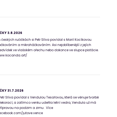
ČKY 3.8.2026
českých ručičkách si Petr Slíva povídal s Marií Kocíkovou.
čkováním a mikroháčkováním. Asi nejoblíbenější z jejích
edvídek ve vlašském ořechu nebo dokonce ve slupce pistácie.
/www.kocanda.art/
ČKY 31.7.2026
etr Slíva povídal s Vendulou Tesařovou, která se věnuje tvorbě
ekorací, a zatímco venku udeřila letní vedra, Vendula už má
přípravou na podzim a zimu . Více
facebook.com/jutove.vence