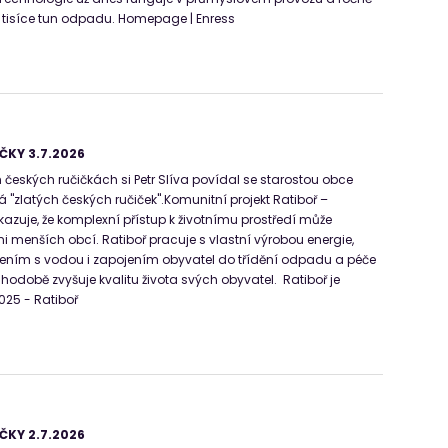
 tisíce tun odpadu. Homepage | Enress
ČKY 3.7.2026
 českých ručičkách si Petr Slíva povídal se starostou obce
lná "zlatých českých ručiček".Komunitní projekt Ratiboř –
kazuje, že komplexní přístup k životnímu prostředí může
i menších obcí. Ratiboř pracuje s vlastní výrobou energie,
ním s vodou i zapojením obyvatel do třídění odpadu a péče
uhodobě zvyšuje kvalitu života svých obyvatel. Ratiboř je
025 - Ratiboř
ČKY 2.7.2026