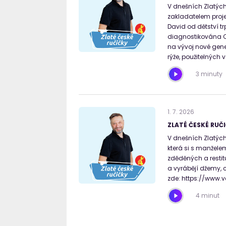
V dnešních Zlatých
zakladatelem proje
David od dětství tr
diagnostikována Cr
na vývoj nové gen
rýže, použitelných 
3 minuty
1
.
7
.
2026
ZLATÉ ČESKÉ RUČI
V dnešních Zlatých
která si s manžele
zděděných a resti
a vyrábějí džemy, c
zde: https://www.v
4 minut