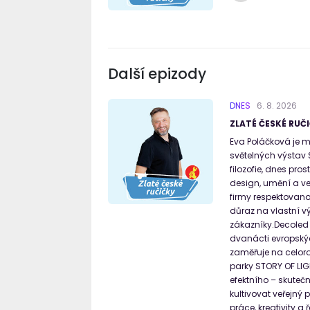
Další epizody
DNES
6
.
8
.
2026
ZLATÉ ČESKÉ RUČI
Eva Poláčková je m
světelných výstav 
filozofie, dnes pro
design, umění a ve
firmy respektovano
důraz na vlastní vý
zákazníky.Decoled p
dvanácti evropskýc
zaměřuje na celoro
parky STORY OF LIGH
efektního – skute
kultivovat veřejný
práce, kreativity a