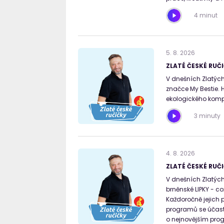
4 minut
5
.
8
.
2026
ZLATÉ ČESKÉ RUČI
V dnešních Zlatých 
značce My Bestie.
ekologického kompo
3 minuty
4
.
8
.
2026
ZLATÉ ČESKÉ RUČI
V dnešních Zlatých 
brněnské LIPKY - co
Každoročně jejich 
programů se účastn
o nejnovějším prog