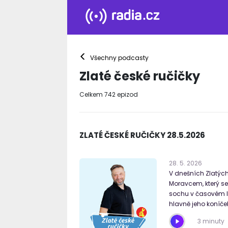
<
Všechny podcasty
Zlaté české ručičky
Celkem
742
epizod
ZLATÉ ČESKÉ RUČIČKY 28.5.2026
28
.
5
.
2026
V dnešních Zlatých
Moravcem, který se
sochu v časovém lim
hlavně jeho koníče
3 minuty