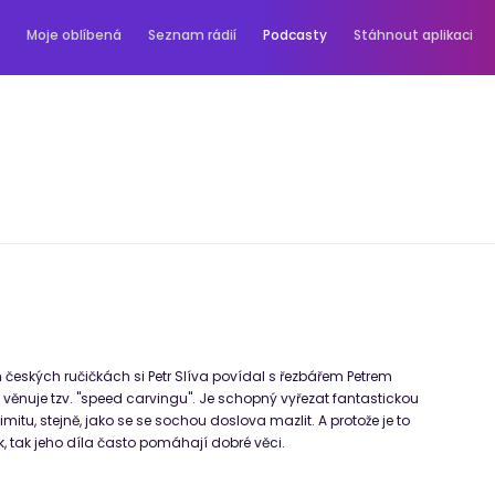
Moje oblíbená
Seznam rádií
Podcasty
Stáhnout aplikaci
 českých ručičkách si Petr Slíva povídal s řezbářem Petrem
 věnuje tzv. "speed carvingu". Je schopný vyřezat fantastickou
itu, stejně, jako se se sochou doslova mazlit. A protože je to
k, tak jeho díla často pomáhají dobré věci.