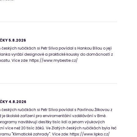
ČKY 5.8.2026
českých ručičkách si Petr Slíva povídal s Hankou Bílou o její
 Hanka vyrábí designové a praktické kousky do domácností z
zitu. Více zde: https://www.mybestie.cz/
ČKY 4.8.2026
českých ručičkách si Petr Slíva povídal s Pavlínou Žilkovou z
ž je školské zařízení pro enviromentální vzdělávání v Brně.
programy navštěvují desítky tisíc lidí a jenom výukových
í více než 20 tisíc žáků. Ve Zlatých českých ručičkách byla řeč
ramu "Klimatické zahrady". Více zde: https://www.lipka.cz/