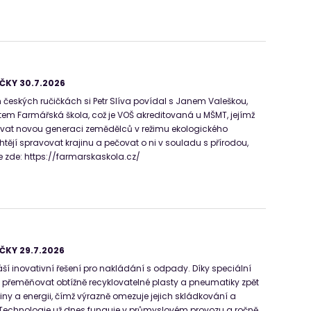
ČKY 30.7.2026
 českých ručičkách si Petr Slíva povídal s Janem Valeškou,
ektem Farmářská škola, což je VOŠ akreditovaná u MŠMT, jejímž
vat novou generaci zemědělců v režimu ekologického
chtějí spravovat krajinu a pečovat o ni v souladu s přírodou,
ce zde: https://farmarskaskola.cz/
ČKY 29.7.2026
áší inovativní řešení pro nakládání s odpady. Díky speciální
 přeměňovat obtížně recyklovatelné plasty a pneumatiky zpět
iny a energii, čímž výrazně omezuje jejich skládkování a
 Technologie už dnes funguje v průmyslovém provozu a ročně