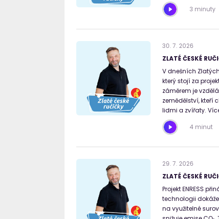
3 minuty
30
.
7
.
2026
ZLATÉ ČESKÉ RUČI
V dnešních Zlatých
který stojí za proj
záměrem je vzdělá
zemědělství, kteří 
lidmi a zvířaty. Ví
4 minut
29
.
7
.
2026
ZLATÉ ČESKÉ RUČI
Projekt ENRESS přin
technologii dokáže
na využitelné surov
snižuje emise CO₂.