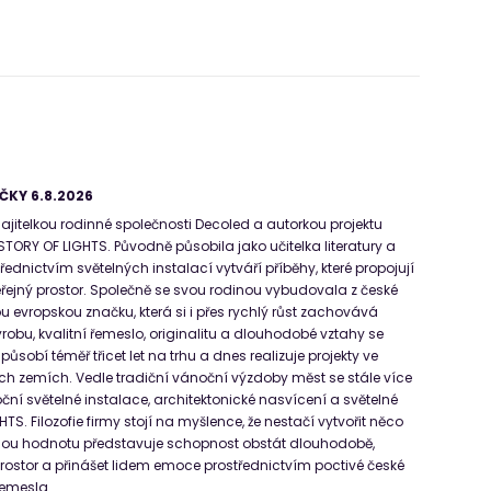
ČKY 6.8.2026
ajitelkou rodinné společnosti Decoled a autorkou projektu
STORY OF LIGHTS. Původně působila jako učitelka literatury a
střednictvím světelných instalací vytváří příběhy, které propojují
řejný prostor. Společně se svou rodinou vybudovala z české
u evropskou značku, která si i přes rychlý růst zachovává
robu, kvalitní řemeslo, originalitu a dlouhodobé vztahy se
ůsobí téměř třicet let na trhu a dnes realizuje projekty ve
h zemích. Vedle tradiční vánoční výzdoby měst se stále více
ční světelné instalace, architektonické nasvícení a světelné
TS. Filozofie firmy stojí na myšlence, že nestačí vytvořit něco
čnou hodnotu představuje schopnost obstát dlouhodobě,
 prostor a přinášet lidem emoce prostřednictvím poctivé české
 řemesla.