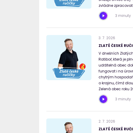
zvládne zpracovat
3 minuty
3
.
7
.
2026
ZLATÉ ČESKÉ RUČI
V dnešních Zlatých
Ratiboř, která je p
udržitelná obec do
fungovat i na úrovn
chytrým hospodaře
o krajinu, čímž dlo
Zelená obec roku 2
3 minuty
2
.
7
.
2026
ZLATÉ ČESKÉ RUČI