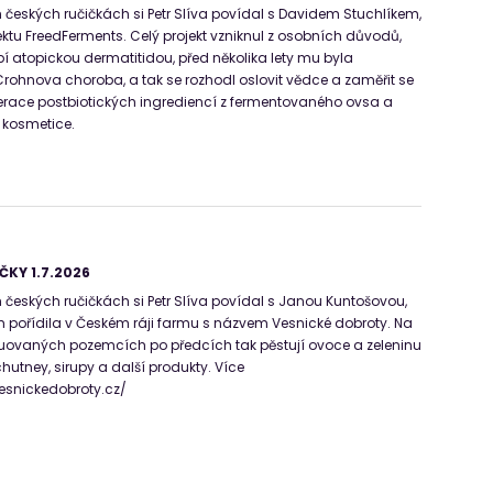
 českých ručičkách si Petr Slíva povídal s Davidem Stuchlíkem,
ktu FreedFerments. Celý projekt vzniknul z osobních důvodů,
pí atopickou dermatitidou, před několika lety mu byla
ohnova choroba, a tak se rozhodl oslovit vědce a zaměřit se
erace postbiotických ingrediencí z fermentovaného ovsa a
v kosmetice.
ČKY 1.7.2026
 českých ručičkách si Petr Slíva povídal s Janou Kuntošovou,
m pořídila v Českém ráji farmu s názvem Vesnické dobroty. Na
tuovaných pozemcích po předcích tak pěstují ovoce a zeleninu
hutney, sirupy a další produkty. Více
esnickedobroty.cz/