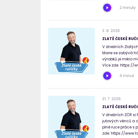
2 minuty
3
.
8
.
2026
ZLATÉ ČESKÉ RUČI
V dnešních Zlatých 
Marie se zabývá há
výrobků je mikro m
Více zde: https:/
4 minut
31
.
7
.
2026
ZLATÉ ČESKÉ RUČI
V dnešních ZČR si P
jutových věnců a d
plné ruce práce s 
zde: https://www.