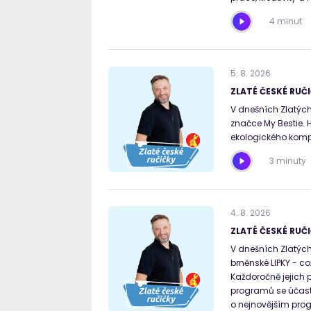
4 minut
5
.
8
.
2026
ZLATÉ ČESKÉ RUČI
V dnešních Zlatých 
značce My Bestie.
ekologického kompo
3 minuty
4
.
8
.
2026
ZLATÉ ČESKÉ RUČI
V dnešních Zlatých 
brněnské LIPKY - co
Každoročně jejich 
programů se účastn
o nejnovějším prog