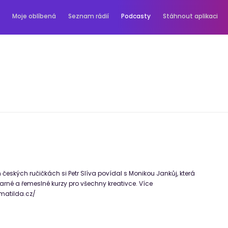
Moje oblíbená
Seznam rádií
Podcasty
Stáhnout aplikaci
českých ručičkách si Petr Slíva povídal s Monikou Jankůj, která
arné a řemeslné kurzy pro všechny kreativce. Více
-matilda.cz/