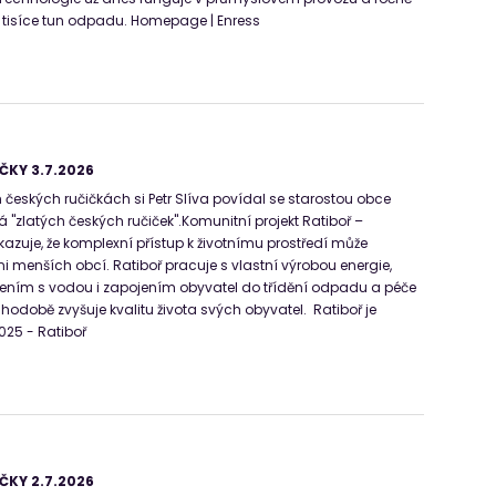
 tisíce tun odpadu. Homepage | Enress
ČKY 3.7.2026
 českých ručičkách si Petr Slíva povídal se starostou obce
lná "zlatých českých ručiček".Komunitní projekt Ratiboř –
kazuje, že komplexní přístup k životnímu prostředí může
i menších obcí. Ratiboř pracuje s vlastní výrobou energie,
ním s vodou i zapojením obyvatel do třídění odpadu a péče
uhodobě zvyšuje kvalitu života svých obyvatel. Ratiboř je
025 - Ratiboř
ČKY 2.7.2026