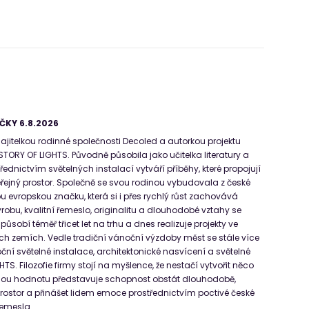
ČKY 6.8.2026
ajitelkou rodinné společnosti Decoled a autorkou projektu
STORY OF LIGHTS. Původně působila jako učitelka literatury a
střednictvím světelných instalací vytváří příběhy, které propojují
řejný prostor. Společně se svou rodinou vybudovala z české
u evropskou značku, která si i přes rychlý růst zachovává
robu, kvalitní řemeslo, originalitu a dlouhodobé vztahy se
ůsobí téměř třicet let na trhu a dnes realizuje projekty ve
h zemích. Vedle tradiční vánoční výzdoby měst se stále více
ční světelné instalace, architektonické nasvícení a světelné
TS. Filozofie firmy stojí na myšlence, že nestačí vytvořit něco
čnou hodnotu představuje schopnost obstát dlouhodobě,
 prostor a přinášet lidem emoce prostřednictvím poctivé české
 řemesla.