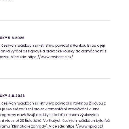
ČKY 5.8.2026
českých ručičkách si Petr Slíva povídal s Hankou Bílou o její
 Hanka vyrábí designové a praktické kousky do domácností z
zitu. Více zde: https://www.mybestie.cz/
ČKY 4.8.2026
českých ručičkách si Petr Slíva povídal s Pavlínou Žilkovou z
ž je školské zařízení pro enviromentální vzdělávání v Brně.
programy navštěvují desítky tisíc lidí a jenom výukových
í více než 20 tisíc žáků. Ve Zlatých českých ručičkách byla řeč
ramu "Klimatické zahrady". Více zde: https://www.lipka.cz/