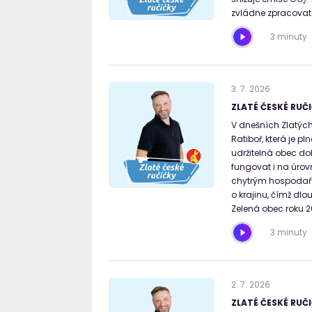
zvládne zpracovat
3 minuty
3
.
7
.
2026
ZLATÉ ČESKÉ RUČI
V dnešních Zlatých
Ratiboř, která je p
udržitelná obec do
fungovat i na úrovn
chytrým hospodaře
o krajinu, čímž dlo
Zelená obec roku 2
3 minuty
2
.
7
.
2026
ZLATÉ ČESKÉ RUČI