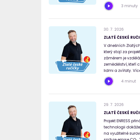
3 minuty
30
.
7
.
2026
ZLATÉ ČESKÉ RUČI
V dnešních Zlatých
který stojí za proj
záměrem je vzdělá
zemědělství, kteří 
lidmi a zvířaty. Ví
4 minut
29
.
7
.
2026
ZLATÉ ČESKÉ RUČI
Projekt ENRESS přin
technologii dokáže
na využitelné surov
snižuje emise CO₂.