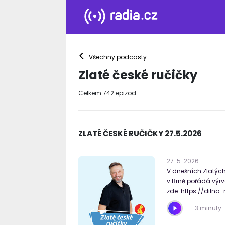
<
Všechny podcasty
Zlaté české ručičky
Celkem
742
epizod
ZLATÉ ČESKÉ RUČIČKY 27.5.2026
27
.
5
.
2026
V dnešních Zlatých 
v Brně pořádá výrv
zde: https://dilna
3 minuty