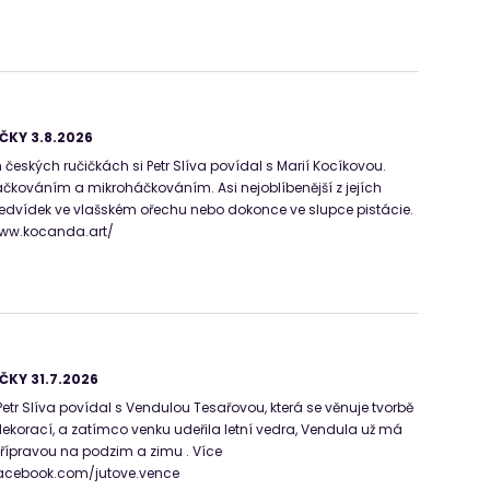
ČKY 3.8.2026
českých ručičkách si Petr Slíva povídal s Marií Kocíkovou.
čkováním a mikroháčkováním. Asi nejoblíbenější z jejích
edvídek ve vlašském ořechu nebo dokonce ve slupce pistácie.
/www.kocanda.art/
ČKY 31.7.2026
etr Slíva povídal s Vendulou Tesařovou, která se věnuje tvorbě
ekorací, a zatímco venku udeřila letní vedra, Vendula už má
přípravou na podzim a zimu . Více
facebook.com/jutove.vence