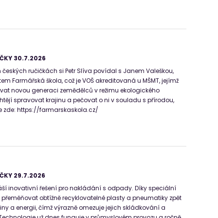
ČKY 30.7.2026
 českých ručičkách si Petr Slíva povídal s Janem Valeškou,
ektem Farmářská škola, což je VOŠ akreditovaná u MŠMT, jejímž
vat novou generaci zemědělců v režimu ekologického
chtějí spravovat krajinu a pečovat o ni v souladu s přírodou,
ce zde: https://farmarskaskola.cz/
ČKY 29.7.2026
áší inovativní řešení pro nakládání s odpady. Díky speciální
 přeměňovat obtížně recyklovatelné plasty a pneumatiky zpět
iny a energii, čímž výrazně omezuje jejich skládkování a
 Technologie už dnes funguje v průmyslovém provozu a ročně