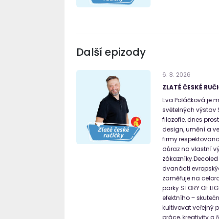
Další epizody
6
.
8
.
2026
ZLATÉ ČESKÉ RUČI
Eva Poláčková je m
světelných výstav 
filozofie, dnes pro
design, umění a ve
firmy respektovano
důraz na vlastní vý
zákazníky.Decoled p
dvanácti evropskýc
zaměřuje na celoro
parky STORY OF LIGH
efektního – skute
kultivovat veřejný
práce, kreativity a