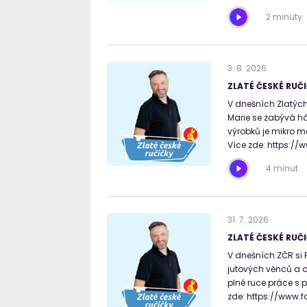
2 minuty
3
.
8
.
2026
ZLATÉ ČESKÉ RUČI
V dnešních Zlatých 
Marie se zabývá há
výrobků je mikro m
Více zde: https:/
4 minut
31
.
7
.
2026
ZLATÉ ČESKÉ RUČI
V dnešních ZČR si P
jutových věnců a d
plné ruce práce s 
zde: https://www.