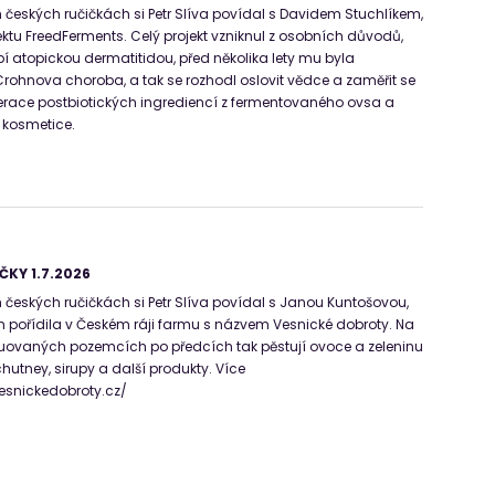
 českých ručičkách si Petr Slíva povídal s Davidem Stuchlíkem,
ktu FreedFerments. Celý projekt vzniknul z osobních důvodů,
pí atopickou dermatitidou, před několika lety mu byla
ohnova choroba, a tak se rozhodl oslovit vědce a zaměřit se
erace postbiotických ingrediencí z fermentovaného ovsa a
v kosmetice.
ČKY 1.7.2026
 českých ručičkách si Petr Slíva povídal s Janou Kuntošovou,
m pořídila v Českém ráji farmu s názvem Vesnické dobroty. Na
tuovaných pozemcích po předcích tak pěstují ovoce a zeleninu
hutney, sirupy a další produkty. Více
esnickedobroty.cz/