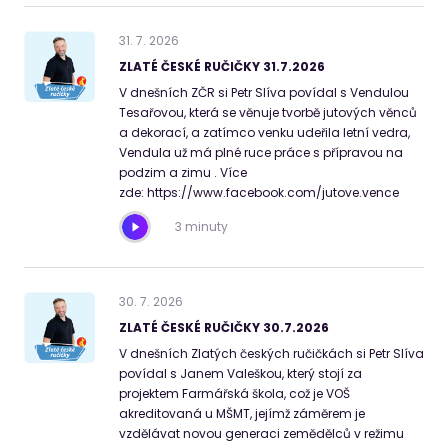
31
.
7
.
2026
ZLATÉ ČESKÉ RUČIČKY 31.7.2026
V dnešních ZČR si Petr Slíva povídal s Vendulou
Tesařovou, která se věnuje tvorbě jutových věnců
a dekorací, a zatímco venku udeřila letní vedra,
Vendula už má plné ruce práce s přípravou na
podzim a zimu . Více
zde: https://www.facebook.com/jutove.vence
3 minuty
30
.
7
.
2026
ZLATÉ ČESKÉ RUČIČKY 30.7.2026
V dnešních Zlatých českých ručičkách si Petr Slíva
povídal s Janem Valeškou, který stojí za
projektem Farmářská škola, což je VOŠ
akreditovaná u MŠMT, jejímž záměrem je
vzdělávat novou generaci zemědělců v režimu