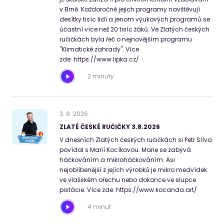
v Brně. Každoročně jejich programy navštěvují
desítky tisíc lidí a jenom výukových programů se
účastní více než 20 tisíc žáků. Ve Zlatých českých
ručičkách byla řeč o nejnovějším programu
"Klimatické zahrady". Více
zde: https://www.lipka.cz/
2 minuty
3
.
8
.
2026
ZLATÉ ČESKÉ RUČIČKY 3.8.2026
V dnešních Zlatých českých ručičkách si Petr Slíva
povídal s Marií Kocíkovou. Marie se zabývá
háčkováním a mikroháčkováním. Asi
nejoblíbenější z jejích výrobků je mikro medvídek
ve vlašském ořechu nebo dokonce ve slupce
pistácie. Více zde: https://www.kocanda.art/
4 minut