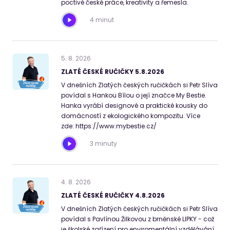
poctivé české práce, kreativity a řemesla.
4 minut
5
.
8
.
2026
ZLATÉ ČESKÉ RUČIČKY 5.8.2026
V dnešních Zlatých českých ručičkách si Petr Slíva
povídal s Hankou Bílou o její značce My Bestie.
Hanka vyrábí designové a praktické kousky do
domácností z ekologického kompozitu. Více
zde: https://www.mybestie.cz/
3 minuty
4
.
8
.
2026
ZLATÉ ČESKÉ RUČIČKY 4.8.2026
V dnešních Zlatých českých ručičkách si Petr Slíva
povídal s Pavlínou Žilkovou z brněnské LIPKY - což
je školské zařízení pro enviromentální vzdělávání