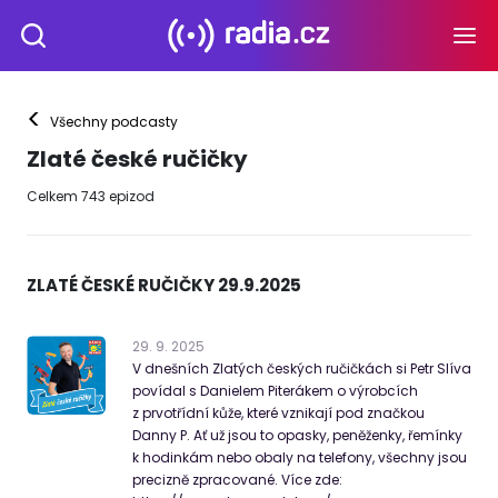
<
Všechny podcasty
Zlaté české ručičky
Celkem
743
epizod
ZLATÉ ČESKÉ RUČIČKY 29.9.2025
29
.
9
.
2025
V dnešních Zlatých českých ručičkách si Petr Slíva
povídal s Danielem Piterákem o výrobcích
z prvotřídní kůže, které vznikají pod značkou
Danny P. Ať už jsou to opasky, peněženky, řemínky
k hodinkám nebo obaly na telefony, všechny jsou
precizně zpracované. Více zde: