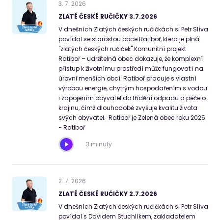
3
.
7
.
2026
ZLATÉ ČESKÉ RUČIČKY 3.7.2026
V dnešních Zlatých českých ručičkách si Petr Slíva
povídal se starostou obce Ratiboř, která je plná
"zlatých českých ručiček".Komunitní projekt
Ratiboř – udržitelná obec dokazuje, že komplexní
přístup k životnímu prostředí může fungovat i na
úrovni menších obcí. Ratiboř pracuje s vlastní
výrobou energie, chytrým hospodařením s vodou
i zapojením obyvatel do třídění odpadu a péče o
krajinu, čímž dlouhodobě zvyšuje kvalitu života
svých obyvatel. Ratiboř je Zelená obec roku 2025
- Ratiboř
3 minuty
2
.
7
.
2026
ZLATÉ ČESKÉ RUČIČKY 2.7.2026
V dnešních Zlatých českých ručičkách si Petr Slíva
povídal s Davidem Stuchlíkem, zakladatelem