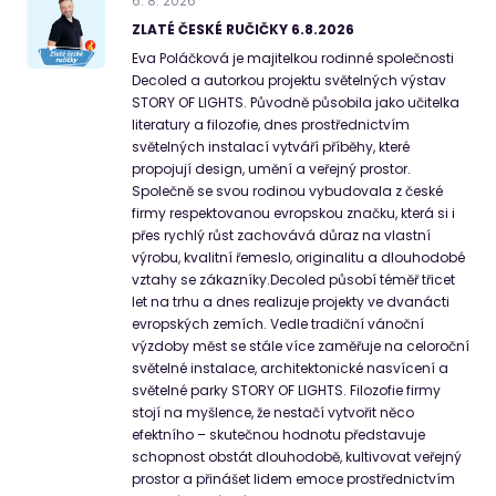
6
.
8
.
2026
ZLATÉ ČESKÉ RUČIČKY 6.8.2026
Eva Poláčková je majitelkou rodinné společnosti
Decoled a autorkou projektu světelných výstav
STORY OF LIGHTS. Původně působila jako učitelka
literatury a filozofie, dnes prostřednictvím
světelných instalací vytváří příběhy, které
propojují design, umění a veřejný prostor.
Společně se svou rodinou vybudovala z české
firmy respektovanou evropskou značku, která si i
přes rychlý růst zachovává důraz na vlastní
výrobu, kvalitní řemeslo, originalitu a dlouhodobé
vztahy se zákazníky.Decoled působí téměř třicet
let na trhu a dnes realizuje projekty ve dvanácti
evropských zemích. Vedle tradiční vánoční
výzdoby měst se stále více zaměřuje na celoroční
světelné instalace, architektonické nasvícení a
světelné parky STORY OF LIGHTS. Filozofie firmy
stojí na myšlence, že nestačí vytvořit něco
efektního – skutečnou hodnotu představuje
schopnost obstát dlouhodobě, kultivovat veřejný
prostor a přinášet lidem emoce prostřednictvím