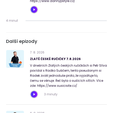
https://www.dannypstyle.cz/
4 minut
Další epizody
7
.
8
.
2026
ZLATÉ ČESKÉ RUČIČKY 7.8.2026
V dnešních Zlatých českých ručičkách si Petr Slíva
povídal s Radko Sušičem, tento pseudonym si
Radek zvolil jednoduše proto, že vyjadřuje to,
čemu se věnuje. Řeč byla o sušících sítích. Více
zde: https://www.susicisite.cz/
3 minuty