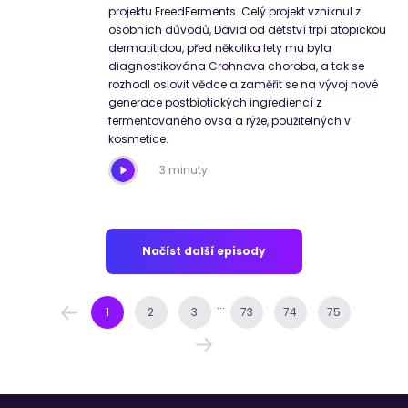
projektu FreedFerments. Celý projekt vzniknul z
osobních důvodů, David od dětství trpí atopickou
dermatitidou, před několika lety mu byla
diagnostikována Crohnova choroba, a tak se
rozhodl oslovit vědce a zaměřit se na vývoj nové
generace postbiotických ingrediencí z
fermentovaného ovsa a rýže, použitelných v
kosmetice.
3 minuty
Načíst další episody
...
1
2
3
73
74
75