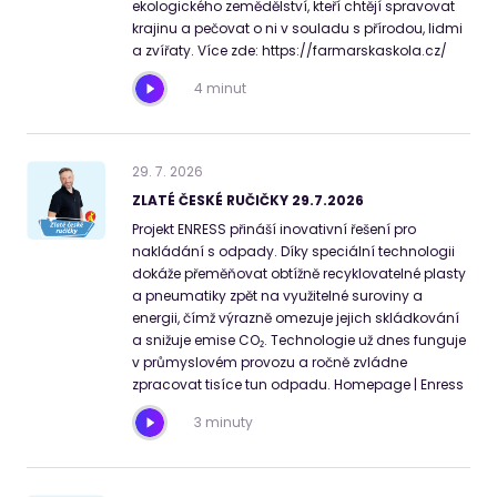
ekologického zemědělství, kteří chtějí spravovat
krajinu a pečovat o ni v souladu s přírodou, lidmi
a zvířaty. Více zde: https://farmarskaskola.cz/
4 minut
29
.
7
.
2026
ZLATÉ ČESKÉ RUČIČKY 29.7.2026
Projekt ENRESS přináší inovativní řešení pro
nakládání s odpady. Díky speciální technologii
dokáže přeměňovat obtížně recyklovatelné plasty
a pneumatiky zpět na využitelné suroviny a
energii, čímž výrazně omezuje jejich skládkování
a snižuje emise CO₂. Technologie už dnes funguje
v průmyslovém provozu a ročně zvládne
zpracovat tisíce tun odpadu. Homepage | Enress
3 minuty