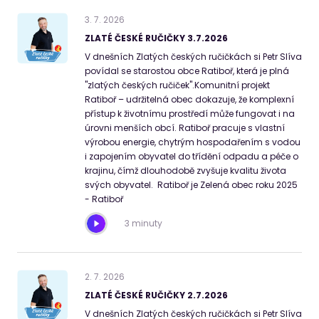
3
.
7
.
2026
ZLATÉ ČESKÉ RUČIČKY 3.7.2026
V dnešních Zlatých českých ručičkách si Petr Slíva
povídal se starostou obce Ratiboř, která je plná
"zlatých českých ručiček".Komunitní projekt
Ratiboř – udržitelná obec dokazuje, že komplexní
přístup k životnímu prostředí může fungovat i na
úrovni menších obcí. Ratiboř pracuje s vlastní
výrobou energie, chytrým hospodařením s vodou
i zapojením obyvatel do třídění odpadu a péče o
krajinu, čímž dlouhodobě zvyšuje kvalitu života
svých obyvatel. Ratiboř je Zelená obec roku 2025
- Ratiboř
3 minuty
2
.
7
.
2026
ZLATÉ ČESKÉ RUČIČKY 2.7.2026
V dnešních Zlatých českých ručičkách si Petr Slíva