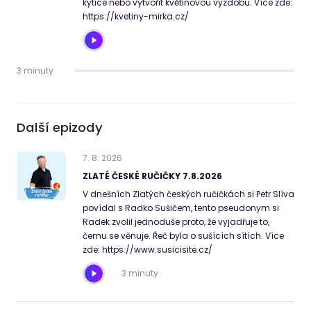
kytice nebo vytvořit květinovou výzdobu. Více zde:
https://kvetiny-mirka.cz/
3 minuty
Další epizody
7
.
8
.
2026
ZLATÉ ČESKÉ RUČIČKY 7.8.2026
V dnešních Zlatých českých ručičkách si Petr Slíva
povídal s Radko Sušičem, tento pseudonym si
Radek zvolil jednoduše proto, že vyjadřuje to,
čemu se věnuje. Řeč byla o sušících sítích. Více
zde: https://www.susicisite.cz/
3 minuty