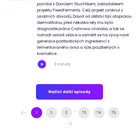
povídal s Davidem Stuchlíkem, zakladatelem
projektu FreedFerments. Celý projekt vzniknul z
osobních důvodů, David od dětství trpí atopickou
dermatitidou, před několika lety mu byla
diagnostikována Crohnova choroba, a tak se
rozhodl oslovit vědce a zaměřit se na vývoj nové
generace postbiotických ingrediencí z
fermentovaného ovsa a rýže, použitelných v
kosmetice.
3 minuty
Načíst další episody
...
1
2
3
73
74
75