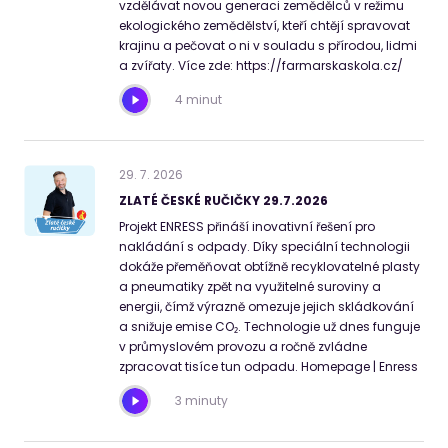
vzdělávat novou generaci zemědělců v režimu
ekologického zemědělství, kteří chtějí spravovat
krajinu a pečovat o ni v souladu s přírodou, lidmi
a zvířaty. Více zde: https://farmarskaskola.cz/
4 minut
29
.
7
.
2026
ZLATÉ ČESKÉ RUČIČKY 29.7.2026
Projekt ENRESS přináší inovativní řešení pro
nakládání s odpady. Díky speciální technologii
dokáže přeměňovat obtížně recyklovatelné plasty
a pneumatiky zpět na využitelné suroviny a
energii, čímž výrazně omezuje jejich skládkování
a snižuje emise CO₂. Technologie už dnes funguje
v průmyslovém provozu a ročně zvládne
zpracovat tisíce tun odpadu. Homepage | Enress
3 minuty