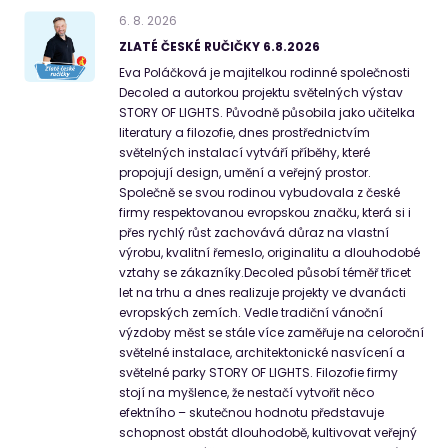
6
.
8
.
2026
ZLATÉ ČESKÉ RUČIČKY 6.8.2026
Eva Poláčková je majitelkou rodinné společnosti
Decoled a autorkou projektu světelných výstav
STORY OF LIGHTS. Původně působila jako učitelka
literatury a filozofie, dnes prostřednictvím
světelných instalací vytváří příběhy, které
propojují design, umění a veřejný prostor.
Společně se svou rodinou vybudovala z české
firmy respektovanou evropskou značku, která si i
přes rychlý růst zachovává důraz na vlastní
výrobu, kvalitní řemeslo, originalitu a dlouhodobé
vztahy se zákazníky.Decoled působí téměř třicet
let na trhu a dnes realizuje projekty ve dvanácti
evropských zemích. Vedle tradiční vánoční
výzdoby měst se stále více zaměřuje na celoroční
světelné instalace, architektonické nasvícení a
světelné parky STORY OF LIGHTS. Filozofie firmy
stojí na myšlence, že nestačí vytvořit něco
efektního – skutečnou hodnotu představuje
schopnost obstát dlouhodobě, kultivovat veřejný