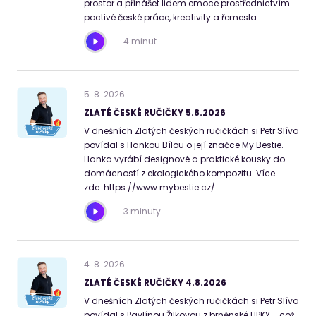
prostor a přinášet lidem emoce prostřednictvím
poctivé české práce, kreativity a řemesla.
4 minut
5
.
8
.
2026
ZLATÉ ČESKÉ RUČIČKY 5.8.2026
V dnešních Zlatých českých ručičkách si Petr Slíva
povídal s Hankou Bílou o její značce My Bestie.
Hanka vyrábí designové a praktické kousky do
domácností z ekologického kompozitu. Více
zde: https://www.mybestie.cz/
3 minuty
4
.
8
.
2026
ZLATÉ ČESKÉ RUČIČKY 4.8.2026
V dnešních Zlatých českých ručičkách si Petr Slíva
povídal s Pavlínou Žilkovou z brněnské LIPKY - což