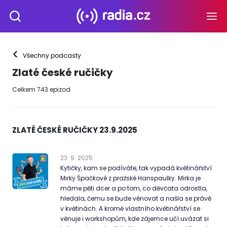
<
Všechny podcasty
Zlaté české ručičky
Celkem
743
epizod
ZLATÉ ČESKÉ RUČIČKY 23.9.2025
23
.
9
.
2025
Kytičky, kam se podíváte, tak vypadá květinářství
Mirky Špačkové z pražské Hanspaulky. Mirka je
máme pěti dcer a po tom, co děvčata odrostla,
hledala, čemu se bude věnovat a našla se právě
v květinách. A kromě vlastního květinářství se
věnuje i workshopům, kde zájemce učí uvázat si