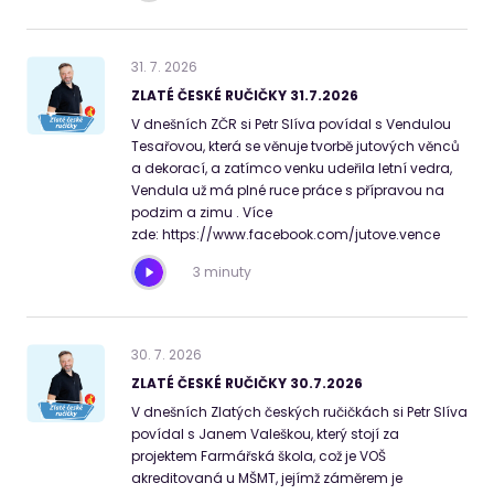
31
.
7
.
2026
ZLATÉ ČESKÉ RUČIČKY 31.7.2026
V dnešních ZČR si Petr Slíva povídal s Vendulou
Tesařovou, která se věnuje tvorbě jutových věnců
a dekorací, a zatímco venku udeřila letní vedra,
Vendula už má plné ruce práce s přípravou na
podzim a zimu . Více
zde: https://www.facebook.com/jutove.vence
3 minuty
30
.
7
.
2026
ZLATÉ ČESKÉ RUČIČKY 30.7.2026
V dnešních Zlatých českých ručičkách si Petr Slíva
povídal s Janem Valeškou, který stojí za
projektem Farmářská škola, což je VOŠ
akreditovaná u MŠMT, jejímž záměrem je