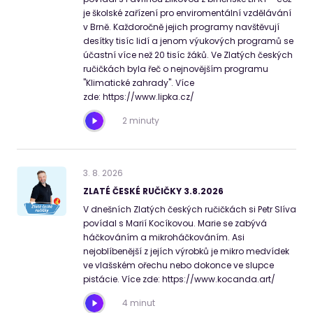
je školské zařízení pro enviromentální vzdělávání
v Brně. Každoročně jejich programy navštěvují
desítky tisíc lidí a jenom výukových programů se
účastní více než 20 tisíc žáků. Ve Zlatých českých
ručičkách byla řeč o nejnovějším programu
"Klimatické zahrady". Více
zde: https://www.lipka.cz/
2 minuty
3
.
8
.
2026
ZLATÉ ČESKÉ RUČIČKY 3.8.2026
V dnešních Zlatých českých ručičkách si Petr Slíva
povídal s Marií Kocíkovou. Marie se zabývá
háčkováním a mikroháčkováním. Asi
nejoblíbenější z jejích výrobků je mikro medvídek
ve vlašském ořechu nebo dokonce ve slupce
pistácie. Více zde: https://www.kocanda.art/
4 minut