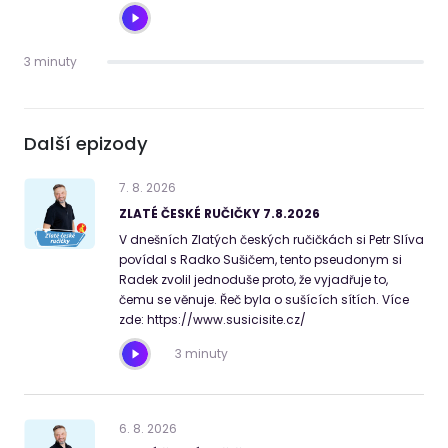
3 minuty
Další epizody
7
.
8
.
2026
ZLATÉ ČESKÉ RUČIČKY 7.8.2026
V dnešních Zlatých českých ručičkách si Petr Slíva
povídal s Radko Sušičem, tento pseudonym si
Radek zvolil jednoduše proto, že vyjadřuje to,
čemu se věnuje. Řeč byla o sušících sítích. Více
zde: https://www.susicisite.cz/
3 minuty
6
.
8
.
2026