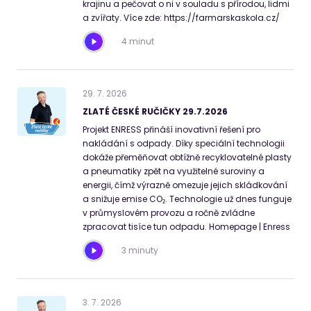
krajinu a pečovat o ni v souladu s přírodou, lidmi
a zvířaty. Více zde: https://farmarskaskola.cz/
4 minut
29
.
7
.
2026
ZLATÉ ČESKÉ RUČIČKY 29.7.2026
Projekt ENRESS přináší inovativní řešení pro
nakládání s odpady. Díky speciální technologii
dokáže přeměňovat obtížně recyklovatelné plasty
a pneumatiky zpět na využitelné suroviny a
energii, čímž výrazně omezuje jejich skládkování
a snižuje emise CO₂. Technologie už dnes funguje
v průmyslovém provozu a ročně zvládne
zpracovat tisíce tun odpadu. Homepage | Enress
3 minuty
3
.
7
.
2026