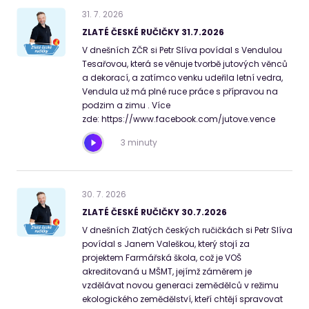
31
.
7
.
2026
ZLATÉ ČESKÉ RUČIČKY 31.7.2026
V dnešních ZČR si Petr Slíva povídal s Vendulou
Tesařovou, která se věnuje tvorbě jutových věnců
a dekorací, a zatímco venku udeřila letní vedra,
Vendula už má plné ruce práce s přípravou na
podzim a zimu . Více
zde: https://www.facebook.com/jutove.vence
3 minuty
30
.
7
.
2026
ZLATÉ ČESKÉ RUČIČKY 30.7.2026
V dnešních Zlatých českých ručičkách si Petr Slíva
povídal s Janem Valeškou, který stojí za
projektem Farmářská škola, což je VOŠ
akreditovaná u MŠMT, jejímž záměrem je
vzdělávat novou generaci zemědělců v režimu
ekologického zemědělství, kteří chtějí spravovat