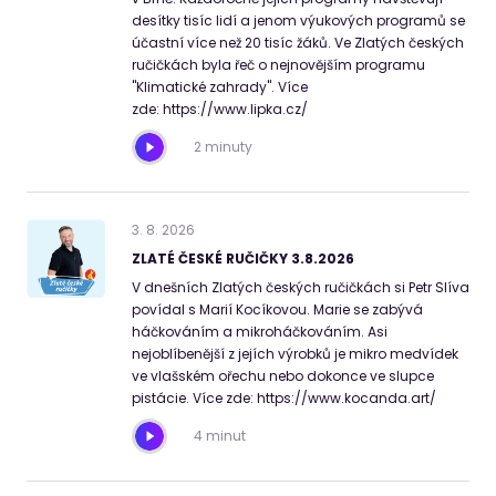
desítky tisíc lidí a jenom výukových programů se
účastní více než 20 tisíc žáků. Ve Zlatých českých
ručičkách byla řeč o nejnovějším programu
"Klimatické zahrady". Více
zde: https://www.lipka.cz/
2 minuty
3
.
8
.
2026
ZLATÉ ČESKÉ RUČIČKY 3.8.2026
V dnešních Zlatých českých ručičkách si Petr Slíva
povídal s Marií Kocíkovou. Marie se zabývá
háčkováním a mikroháčkováním. Asi
nejoblíbenější z jejích výrobků je mikro medvídek
ve vlašském ořechu nebo dokonce ve slupce
pistácie. Více zde: https://www.kocanda.art/
4 minut