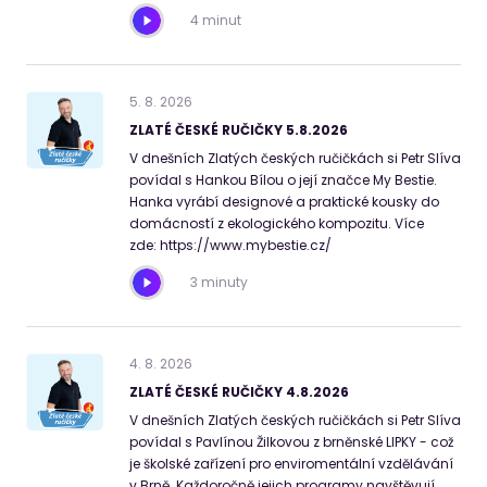
4 minut
5
.
8
.
2026
ZLATÉ ČESKÉ RUČIČKY 5.8.2026
V dnešních Zlatých českých ručičkách si Petr Slíva
povídal s Hankou Bílou o její značce My Bestie.
Hanka vyrábí designové a praktické kousky do
domácností z ekologického kompozitu. Více
zde: https://www.mybestie.cz/
3 minuty
4
.
8
.
2026
ZLATÉ ČESKÉ RUČIČKY 4.8.2026
V dnešních Zlatých českých ručičkách si Petr Slíva
povídal s Pavlínou Žilkovou z brněnské LIPKY - což
je školské zařízení pro enviromentální vzdělávání
v Brně. Každoročně jejich programy navštěvují