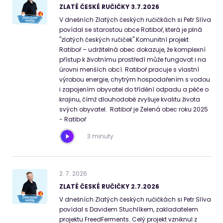
ZLATÉ ČESKÉ RUČIČKY 3.7.2026
V dnešních Zlatých českých ručičkách si Petr Slíva
povídal se starostou obce Ratiboř, která je plná
"zlatých českých ručiček".Komunitní projekt
Ratiboř – udržitelná obec dokazuje, že komplexní
přístup k životnímu prostředí může fungovat i na
úrovni menších obcí. Ratiboř pracuje s vlastní
výrobou energie, chytrým hospodařením s vodou
i zapojením obyvatel do třídění odpadu a péče o
krajinu, čímž dlouhodobě zvyšuje kvalitu života
svých obyvatel. Ratiboř je Zelená obec roku 2025
- Ratiboř
3 minuty
2
.
7
.
2026
ZLATÉ ČESKÉ RUČIČKY 2.7.2026
V dnešních Zlatých českých ručičkách si Petr Slíva
povídal s Davidem Stuchlíkem, zakladatelem
projektu FreedFerments. Celý projekt vzniknul z