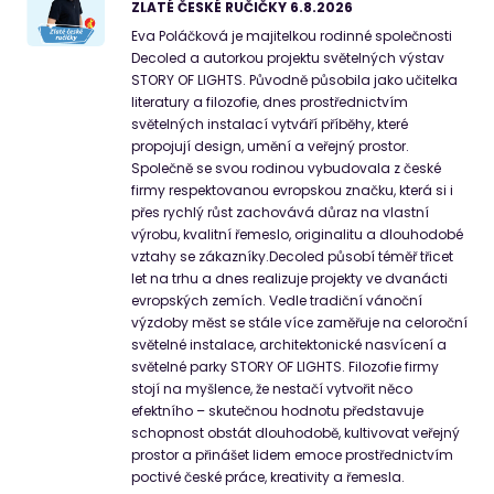
ZLATÉ ČESKÉ RUČIČKY 6.8.2026
Eva Poláčková je majitelkou rodinné společnosti
Decoled a autorkou projektu světelných výstav
STORY OF LIGHTS. Původně působila jako učitelka
literatury a filozofie, dnes prostřednictvím
světelných instalací vytváří příběhy, které
propojují design, umění a veřejný prostor.
Společně se svou rodinou vybudovala z české
firmy respektovanou evropskou značku, která si i
přes rychlý růst zachovává důraz na vlastní
výrobu, kvalitní řemeslo, originalitu a dlouhodobé
vztahy se zákazníky.Decoled působí téměř třicet
let na trhu a dnes realizuje projekty ve dvanácti
evropských zemích. Vedle tradiční vánoční
výzdoby měst se stále více zaměřuje na celoroční
světelné instalace, architektonické nasvícení a
světelné parky STORY OF LIGHTS. Filozofie firmy
stojí na myšlence, že nestačí vytvořit něco
efektního – skutečnou hodnotu představuje
schopnost obstát dlouhodobě, kultivovat veřejný
prostor a přinášet lidem emoce prostřednictvím
poctivé české práce, kreativity a řemesla.