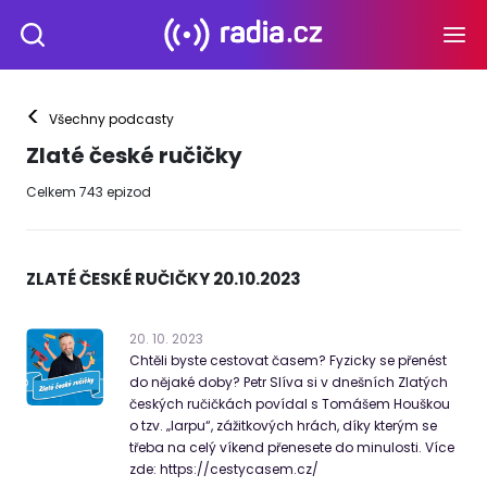
<
Všechny podcasty
Zlaté české ručičky
Celkem
743
epizod
ZLATÉ ČESKÉ RUČIČKY 20.10.2023
20
.
10
.
2023
Chtěli byste cestovat časem? Fyzicky se přenést
do nějaké doby? Petr Slíva si v dnešních Zlatých
českých ručičkách povídal s Tomášem Houškou
o tzv. „larpu“, zážitkových hrách, díky kterým se
třeba na celý víkend přenesete do minulosti. Více
zde: https://cestycasem.cz/