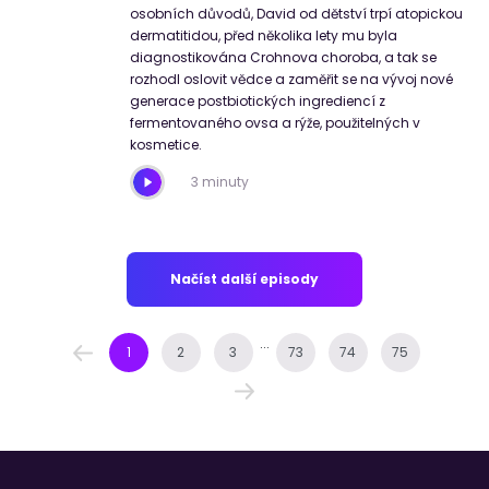
osobních důvodů, David od dětství trpí atopickou
dermatitidou, před několika lety mu byla
diagnostikována Crohnova choroba, a tak se
rozhodl oslovit vědce a zaměřit se na vývoj nové
generace postbiotických ingrediencí z
fermentovaného ovsa a rýže, použitelných v
kosmetice.
3 minuty
Načíst další episody
...
1
2
3
73
74
75