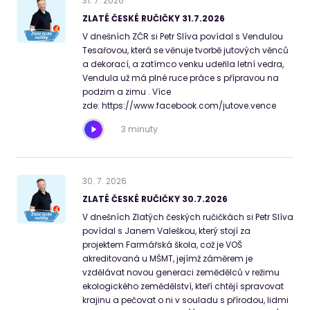
31
.
7
.
2026
ZLATÉ ČESKÉ RUČIČKY 31.7.2026
V dnešních ZČR si Petr Slíva povídal s Vendulou
Tesařovou, která se věnuje tvorbě jutových věnců
a dekorací, a zatímco venku udeřila letní vedra,
Vendula už má plné ruce práce s přípravou na
podzim a zimu . Více
zde: https://www.facebook.com/jutove.vence
3 minuty
30
.
7
.
2026
ZLATÉ ČESKÉ RUČIČKY 30.7.2026
V dnešních Zlatých českých ručičkách si Petr Slíva
povídal s Janem Valeškou, který stojí za
projektem Farmářská škola, což je VOŠ
akreditovaná u MŠMT, jejímž záměrem je
vzdělávat novou generaci zemědělců v režimu
ekologického zemědělství, kteří chtějí spravovat
krajinu a pečovat o ni v souladu s přírodou, lidmi