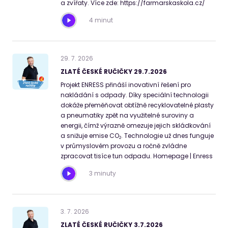
a zvířaty. Více zde: https://farmarskaskola.cz/
4 minut
29
.
7
.
2026
ZLATÉ ČESKÉ RUČIČKY 29.7.2026
Projekt ENRESS přináší inovativní řešení pro
nakládání s odpady. Díky speciální technologii
dokáže přeměňovat obtížně recyklovatelné plasty
a pneumatiky zpět na využitelné suroviny a
energii, čímž výrazně omezuje jejich skládkování
a snižuje emise CO₂. Technologie už dnes funguje
v průmyslovém provozu a ročně zvládne
zpracovat tisíce tun odpadu. Homepage | Enress
3 minuty
3
.
7
.
2026
ZLATÉ ČESKÉ RUČIČKY 3.7.2026