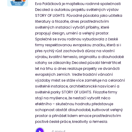
Eva Poláčková je majitelkou rodinné společnosti
Decoled a autorkou projektu světelných výstav
STORY OF LIGHTS. Původně působila jako učitelka
literatury a filozofie, dnes prostřednictvím
světelných instalací vytváří příběhy, které
propojují design, umění a veřejný prostor.
Společně se svou rodinou vybudovala z české
firmy respektovanou evropskou značku, která si i
přes rychlý růst zachovává důraz na vlastní
výrobu, kvalitní řemeslo, originalitu a dlouhodobé
vztahy se zákazníky.Decoled působí téměř třicet
let na trhu a dnes realizuje projekty ve dvanácti
evropských zemích. Vedle tradiční vánoční
výzdoby měst se stále více zaměřuje na celoroční
světelné instalace, architektonické nasvícení a
světelné parky STORY OF LIGHTS. Filozofie firmy
stojí na myšlence, že nestačí vytvořit něco
efektního – skutečnou hodnotu představuje
schopnost obstát dlouhodobě, kultivovat veřejný
prostor a přinášet lidem emoce prostřednictvím
poctivé české práce, kreativity a řemesla.
4 minut