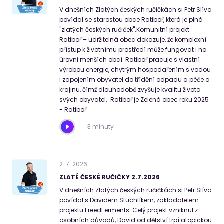
V dnešních Zlatých českých ručičkách si Petr Slíva
povídal se starostou obce Ratiboř, která je plná
"zlatých českých ručiček".Komunitní projekt
Ratiboř – udržitelná obec dokazuje, že komplexní
přístup k životnímu prostředí může fungovat i na
úrovni menších obcí. Ratiboř pracuje s vlastní
výrobou energie, chytrým hospodařením s vodou
i zapojením obyvatel do třídění odpadu a péče o
krajinu, čímž dlouhodobě zvyšuje kvalitu života
svých obyvatel. Ratiboř je Zelená obec roku 2025
- Ratiboř
3 minuty
2
.
7
.
2026
ZLATÉ ČESKÉ RUČIČKY 2.7.2026
V dnešních Zlatých českých ručičkách si Petr Slíva
povídal s Davidem Stuchlíkem, zakladatelem
projektu FreedFerments. Celý projekt vzniknul z
osobních důvodů, David od dětství trpí atopickou