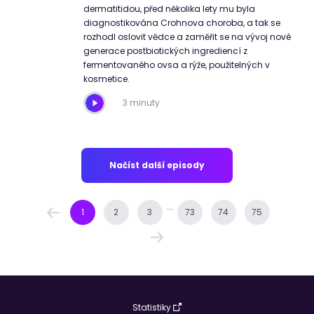
dermatitidou, před několika lety mu byla
diagnostikována Crohnova choroba, a tak se
rozhodl oslovit vědce a zaměřit se na vývoj nové
generace postbiotických ingrediencí z
fermentovaného ovsa a rýže, použitelných v
kosmetice.
3 minuty
Načíst další episody
...
1
2
3
73
74
75
Statistiky