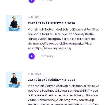
5
.
8
.
2026
ZLATÉ ČESKÉ RUČIČKY 5.8.2026
V dnešních Zlatých českých ručičkách si Petr Slíva
povídal s Hankou Bílou o její značce My Bestie.
Hanka vyrábí designové a praktické kousky do
domácností z ekologického kompozitu. Více
zde: https://www.mybestie.cz/
3 minuty
4
.
8
.
2026
ZLATÉ ČESKÉ RUČIČKY 4.8.2026
V dnešních Zlatých českých ručičkách si Petr Slíva
povídal s Pavlínou Žilkovou z brněnské LIPKY - což
je školské zařízení pro enviromentální vzdělávání
v Brně. Každoročně jejich programy navštěvují
desítky tisíc lidí a jenom výukových programů se