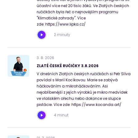
účastní více než 20 tisíc žáků. Ve Zlatých českých
ručičkách byla řeč o nejnovějším programu
"Klimatické zahrady". Více
zde: https://www.lipka.cz/
2 minuty
3
.
8
.
2026
ZLATÉ ČESKÉ RUČIČKY 3.8.2026
V dnešních Zlatých českých ručičkách si Petr Slíva
povídal s Marií Kocíkovou. Marie se zabývá
háčkováním a mikroháčkováním. Asi
nejoblíbenější z jejích výrobků je mikro medvídek
ve vlašském ořechu nebo dokonce ve slupce
pistácie. Více zde: https://www.kocanda.art/
4 minut