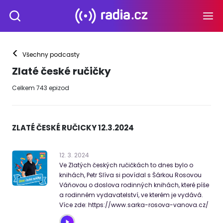
<
Všechny podcasty
Zlaté české ručičky
Celkem
743
epizod
ZLATÉ ČESKÉ RUČICKY 12.3.2024
12
.
3
.
2024
Ve Zlatých českých ručičkách to dnes bylo o
knihách, Petr Slíva si povídal s Šárkou Rosovou
Váňovou o doslova rodinných knihách, které píše
a rodinném vydavatelství, ve kterém je vydává.
Více zde: https://www.sarka-rosova-vanova.cz/