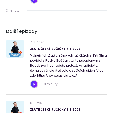
3 minuty
Další epizody
7
.
8
.
2026
ZLATÉ ČESKÉ RUČIČKY 7.8.2026
V dnešních Zlatých českých ručičkách si Petr Slíva
povídal s Radko Sušičem, tento pseudonym si
Radek zvolil jednoduše proto, že vyjadřuje to,
čemu se věnuje. Řeč byla o sušících sítích. Více
zde: https://www.susicisite.cz/
3 minuty
6
.
8
.
2026
ZLATÉ ČESKÉ RUČIČKY 6.8.2026