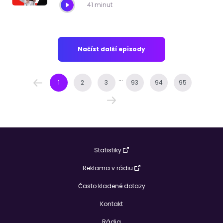
41 minut
Načíst další episody
...
1
2
3
93
94
95
Statistiky
Reklama v rádiu
Často kladené dotazy
Kontakt
Rádia