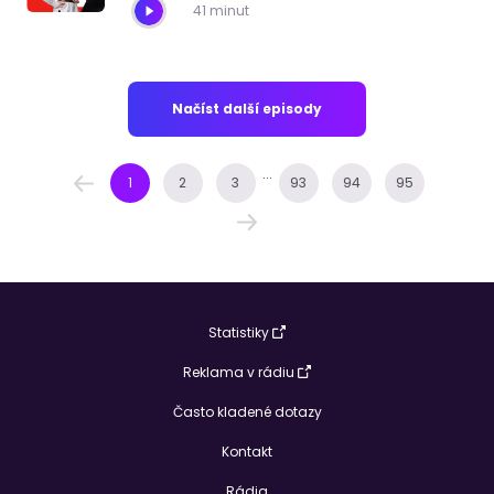
41 minut
Načíst další episody
...
1
2
3
93
94
95
Statistiky
Reklama v rádiu
Často kladené dotazy
Kontakt
Rádia