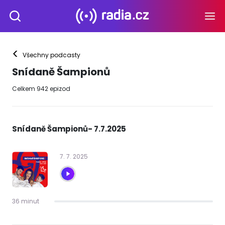
<
Všechny podcasty
Snídaně Šampionů
Celkem
942
epizod
Snídaně Šampionů- 7.7.2025
7
.
7
.
2025
36 minut