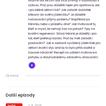
vitamín B9 se čím dál více zmiňují v souvislosti s
výživou. Proč jsou důležité nejen pro sportovce, ale
i pro běžně aktivní lidi? Jak zařadit dostatek
bílkovin do svého jídelníčku? Je důležité
načasování příjmu proteinu? Například po
tréninku nebo v průběhu dne? Jak motivovat ty,
kteří si myslí, že nemají čas na pohyb? Tipy na
kvalitní regeneraci. Silový trénink je důležitý i pro
lidi, kteří preferují kardio. Proč by měli zařadit i
posilování? Jak si sestavit vyvážený jídelníček pro
aktivní životní styl, aniž by to bylo příliš složité a
časově náročné? Recept na udržení motivace k
pohybu a dlouhodobému zdravému stravování.
29 minut
Další epizody
7
.
8
.
2026