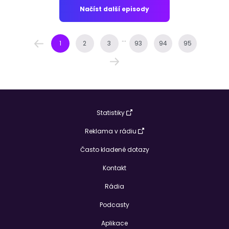
Načíst další episody
...
1
2
3
93
94
95
Statistiky
Reklama v rádiu
Často kladené dotazy
Kontakt
Rádia
Podcasty
Aplikace