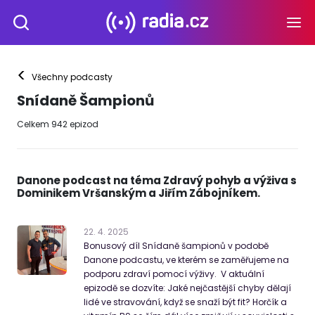
<
Všechny podcasty
Snídaně Šampionů
Celkem
942
epizod
Danone podcast na téma Zdravý pohyb a výživa s
Dominikem Vršanským a Jiřím Zábojníkem.
22
.
4
.
2025
Bonusový díl Snídaně šampionů v podobě
Danone podcastu, ve kterém se zaměřujeme na
podporu zdraví pomocí výživy. V aktuální
epizodě se dozvíte: Jaké nejčastější chyby dělají
lidé ve stravování, když se snaží být fit? Horčík a