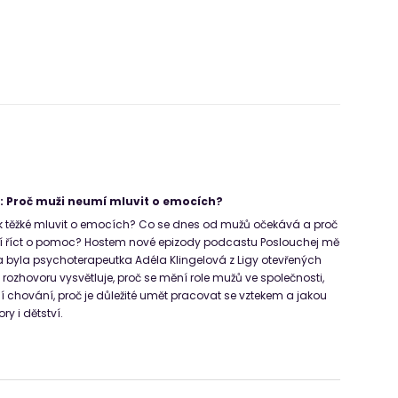
: Proč muži neumí mluvit o emocích?
ak těžké mluvit o emocích? Co se dnes od mužů očekává a proč
umí říct o pomoc? Hostem nové epizody podcastu Poslouchej mě
 byla psychoterapeutka Adéla Klingelová z Ligy otevřených
rozhovoru vysvětluje, proč se mění role mužů ve společnosti,
ní chování, proč je důležité umět pracovat se vztekem a jakou
ry i dětství.