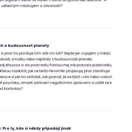
i užitečným nástrojem a závislostí?
h o budoucnost planety
l a proč ho pociťuje čím dál víc lidí? Nejde jen o pojem z médií,
úzkosti, smutku nebo nejistoty z budoucnosti planety.
adj Moussa si do podcastu Poslouchej mě pozvala publicistku
kterou rozebírá, jak se tento fenomén projevuje, proč zasahuje
race a jak ho zvládat.Jak poznat, že se týká i vás nebo vašich
nit psychiku, omezit zahlcení negativními zprávami a vrátit se k
d kontrolou?
Pro ty, kdo si někdy připadají jinak