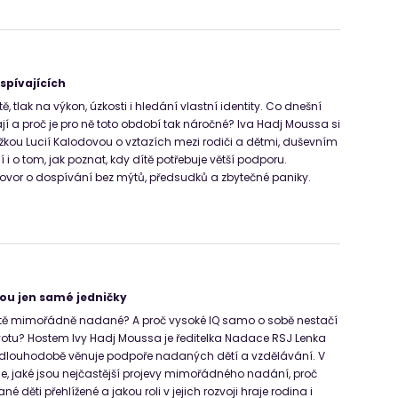
spívajících
tě, tlak na výkon, úzkosti i hledání vlastní identity. Co dnešní
jí a proč je pro ně toto období tak náročné? Iva Hadj Moussa si
kou Lucií Kalodovou o vztazích mezi rodiči a dětmi, duševním
 i o tom, jak poznat, kdy dítě potřebuje větší podporu.
hovor o dospívání bez mýtů, předsudků a zbytečné paniky.
ou jen samé jedničky
dítě mimořádně nadané? A proč vysoké IQ samo o sobě nestačí
otu? Hostem Ivy Hadj Moussa je ředitelka Nadace RSJ Lenka
e dlouhodobě věnuje podpoře nadaných dětí a vzdělávání. V
je, jaké jsou nejčastější projevy mimořádného nadání, proč
é děti přehlížené a jakou roli v jejich rozvoji hraje rodina i