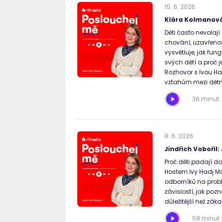
15
.
6
.
2026
Klára Kolmanová 
Děti často nevolaj
chování, uzavřeno
vysvětluje, jak fu
svých dětí a proč j
Rozhovor s Ivou Ha
vztahům mezi dětm
36 minut
8
.
6
.
2026
Jindřich Vobořil:
Proč děti padají d
Hostem Ivy Hadj Mo
odborníků na proble
závislostí, jak po
důležitější než záka
58 minut