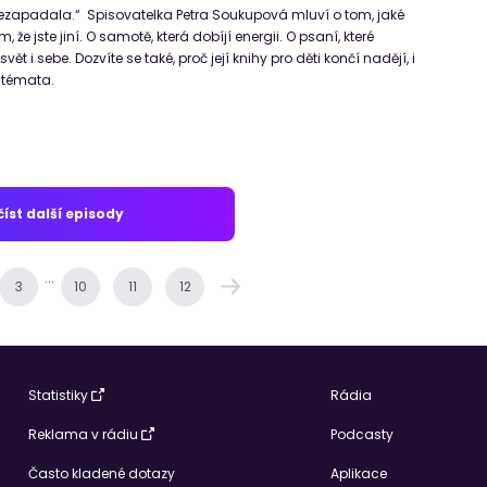
ezapadala.“ Spisovatelka Petra Soukupová mluví o tom, jaké
m, že jste jiní. O samotě, která dobíjí energii. O psaní, které
 i sebe. Dozvíte se také, proč její knihy pro děti končí nadějí, i
á témata.
íst další episody
...
3
10
11
12
Statistiky
Rádia
Reklama v rádiu
Podcasty
Často kladené dotazy
Aplikace