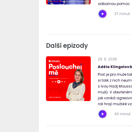
odbornou pomoc.
37 minut
Další epizody
29
.
6
.
2026
Adéla Klingelová
Proč je pro muže t
si tolik z nich ne
s Ivou Hadj Moussa
mužů. V otevřeném 
jak vzniká agresiv
roli hrají mužské vzo
40 minut