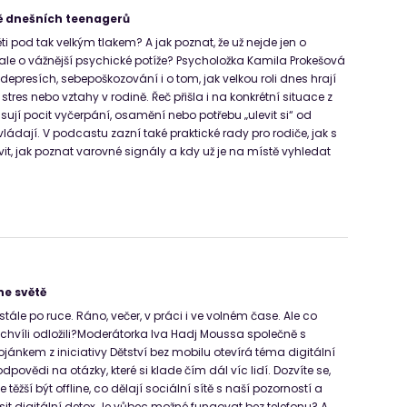
vě dnešních teenagerů
ti pod tak velkým tlakem? A jak poznat, že už nejde jen o
ale o vážnější psychické potíže? Psycholožka Kamila Prokešová
depresích, sebepoškozování i o tom, jak velkou roli dnes hrají
í stres nebo vztahy v rodině. Řeč přišla i na konkrétní situace z
isují pocit vyčerpání, osamění nebo potřebu „ulevit si“ od
vládají. V podcastu zazní také praktické rady pro rodiče, jak s
it, jak poznat varovné signály a kdy už je na místě vyhledat
ne světě
ále po ruce. Ráno, večer, v práci i ve volném čase. Ale co
hvíli odložili?Moderátorka Iva Hadj Moussa společně s
ánkem z iniciativy Dětství bez mobilu otevírá téma digitální
dpovědi na otázky, které si klade čím dál víc lidí. Dozvíte se,
e těžší být offline, co dělají sociální sítě s naší pozorností a
usit digitální detox.Je vůbec možné fungovat bez telefonu? A