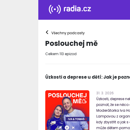
<
Všechny podcasty
Poslouchej mě
Celkem
113
epizod
Úzkosti a deprese u dětí: Jak je poz
31
.
3
.
2026
Úzkosti, deprese n
poznat, že se něco 
Moderátorka Iva H
Lampovou z organiz
kdy zbystřit a jak s
může dětem pomoct