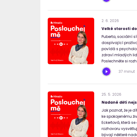
2
.
6
.
2026
Velké starosti do
Puberta, sociální sí
dospívající prožíva
povídá s psycholož
zdraví mladých lidí
Poslechněte si roz
37 minut
25
.
5
.
2026
Nadané děti nejs
Jak poznat, že je 
ke spokojenému živ
Eckertová, která s
rozhovoru vysvětlu
bývají některé nadan