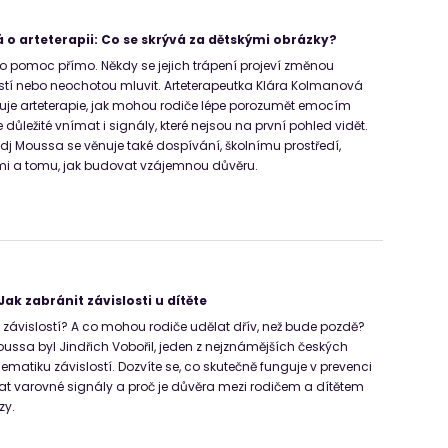
o arteterapii: Co se skrývá za dětskými obrázky?
í o pomoc přímo. Někdy se jejich trápení projeví změnou
stí nebo neochotou mluvit. Arteterapeutka Klára Kolmanová
nguje arteterapie, jak mohou rodiče lépe porozumět emocím
e důležité vnímat i signály, které nejsou na první pohled vidět.
dj Moussa se věnuje také dospívání, školnímu prostředí,
i a tomu, jak budovat vzájemnou důvěru.
 Jak zabránit závislosti u dítěte
o závislostí? A co mohou rodiče udělat dřív, než bude pozdě?
ussa byl Jindřich Vobořil, jeden z nejznámějších českých
matiku závislostí. Dozvíte se, co skutečně funguje v prevenci
znat varovné signály a proč je důvěra mezi rodičem a dítětem
zy.