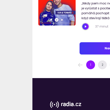
„Nikdy jsem moc n
je vyrůstat s pocite
pomáhá pochopit svět
když otevírají těžk
37 minut
Nač
1
2