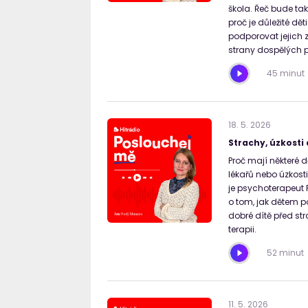
škola. Řeč bude ta
proč je důležité dět
podporovat jejich 
strany dospělých pr
45 minut
18
.
5
.
2026
Strachy, úzkosti
Proč mají některé d
lékařů nebo úzkost
je psychoterapeut P
o tom, jak dětem p
dobré dítě před st
terapii.
52 minut
11
.
5
.
2026