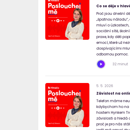
Co se děje v hla
Proč jsou dnešní dě
„špatnou náladu“, 
mluví o úzkostech, 
sociální sítě, školn
praxe, kdy děti pop
emocí, které už nez
dospívajícími mluv
odbornou pomoc.
32 minut
5
.
5
.
2026
Závislost na onli
Telefon máme neust
kdybychom ho na c
hostem Hynkem Troj
závislosti a hledá o
proč je pro nás stál
jestli má smysl zk