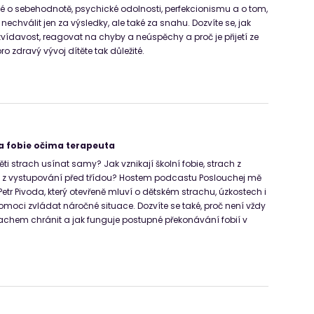
ké o sebehodnotě, psychické odolnosti, perfekcionismu a o tom,
i nechválit jen za výsledky, ale také za snahu. Dozvíte se, jak
zvídavost, reagovat na chyby a neúspěchy a proč je přijetí ze
o zdravý vývoj dítěte tak důležité.
 a fobie očima terapeuta
ěti strach usínat samy? Jak vznikají školní fobie, strach z
i z vystupování před třídou? Hostem podcastu Poslouchej mě
etr Pivoda, který otevřeně mluví o dětském strachu, úzkostech i
omoci zvládat náročné situace. Dozvíte se také, proč není vždy
rachem chránit a jak funguje postupné překonávání fobií v