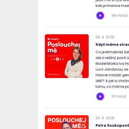
kde je hranice mez
48 minut
28
.
4
.
2026
Když máme strac
Co je klimatický ža
ale o reálný pocit 
Moderátorka Iva H
Lucii Jandovou, se 
hlavně mladší gene
dětí? A jak si chrá
tomu, co máme po
31 minut
20
.
4
.
2026
Petra Soukupová: 