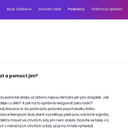
Moje oblíbená
Seznam rádií
Podcasty
Stáhnout aplikaci
nat a pomoct jim?
ebo panické ataky už dávno nejsou témata jen pro dospělé. Jak
děje i u dětí? A jak na to správně reagovat jako rodič?
adj Moussa si do podcastu pozvala psycholožku Kláru
ace Nevypusť duši, která vysvětluje, jaké jsou varovné signály,
 dětmi mluvit ve chvílích, kdy jim není dobře. Dozvíte se také, co
 v náročných chvílích a kdy už je na místě vyhledat