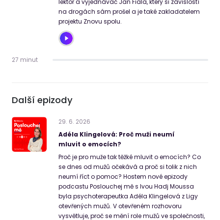
lektor a vyjednávač Jan Fiala, který si závislostí
na drogách sám prošel a je také zakladatelem
projektu Znovu spolu.
27 minut
Další epizody
29
.
6
.
2026
Adéla Klingelová: Proč muži neumí
mluvit o emocích?
Proč je pro muže tak těžké mluvit o emocích? Co
se dnes od mužů očekává a proč si tolik z nich
neumí říct o pomoc? Hostem nové epizody
podcastu Poslouchej mě s Ivou Hadj Moussa
byla psychoterapeutka Adéla Klingelová z Ligy
otevřených mužů. V otevřeném rozhovoru
vysvětluje, proč se mění role mužů ve společnosti,