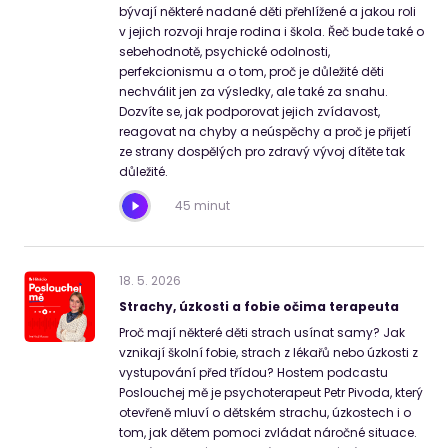
bývají některé nadané děti přehlížené a jakou roli
v jejich rozvoji hraje rodina i škola. Řeč bude také o
sebehodnotě, psychické odolnosti,
perfekcionismu a o tom, proč je důležité děti
nechválit jen za výsledky, ale také za snahu.
Dozvíte se, jak podporovat jejich zvídavost,
reagovat na chyby a neúspěchy a proč je přijetí
ze strany dospělých pro zdravý vývoj dítěte tak
důležité.
45 minut
18
.
5
.
2026
Strachy, úzkosti a fobie očima terapeuta
Proč mají některé děti strach usínat samy? Jak
vznikají školní fobie, strach z lékařů nebo úzkosti z
vystupování před třídou? Hostem podcastu
Poslouchej mě je psychoterapeut Petr Pivoda, který
otevřeně mluví o dětském strachu, úzkostech i o
tom, jak dětem pomoci zvládat náročné situace.