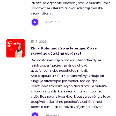
jak vzniká agresivní chování, proč je důležité umět
pracovat se vztekem a jakou roli hrají mužské
vzory i dětství.
40 minut
15
.
6
.
2026
Klára Kolmanová o arteterapii: Co se
skrývá za dětskými obrázky?
Děti často nevolají o pomoc přímo. Někdy se
jejich trápení projeví změnou chování,
uzavřeností nebo neochotou mluvit.
Arteterapeutka Klára Kolmanová vysvětluje, jak
funguje arteterapie, jak mohou rodiče lépe
porozumět emocím svých dětí a proč je důležité
vnímat i signály, které nejsou na první pohled
vidět. Rozhovor s Ivou Hadj Moussa se věnuje také
dospívání, školnímu prostředí, vztahům mezi
dětmi a tomu, jak budovat vzájemnou důvěru.
36 minut