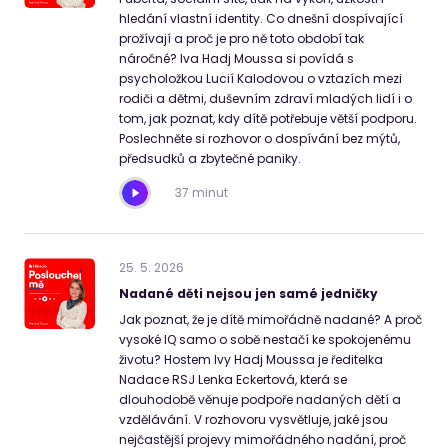
hledání vlastní identity. Co dnešní dospívající
prožívají a proč je pro ně toto období tak
náročné? Iva Hadj Moussa si povídá s
psycholožkou Lucií Kalodovou o vztazích mezi
rodiči a dětmi, duševním zdraví mladých lidí i o
tom, jak poznat, kdy dítě potřebuje větší podporu.
Poslechněte si rozhovor o dospívání bez mýtů,
předsudků a zbytečné paniky.
37 minut
25
.
5
.
2026
Nadané děti nejsou jen samé jedničky
Jak poznat, že je dítě mimořádně nadané? A proč
vysoké IQ samo o sobě nestačí ke spokojenému
životu? Hostem Ivy Hadj Moussa je ředitelka
Nadace RSJ Lenka Eckertová, která se
dlouhodobě věnuje podpoře nadaných dětí a
vzdělávání. V rozhovoru vysvětluje, jaké jsou
nejčastější projevy mimořádného nadání, proč