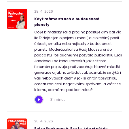
28
.
4
.
2026
Když máme strach o budoucnost
planety
Co je klimatický žal a proč ho pociťuje čím dál víc
lidí? Nejde jen o pojem z médií, ale o reálný pocit
úzkosti, smutku nebo nejistoty z budoucnosti
planety. Moderátorka Iva Hadj Moussa si do
podcastu Poslouchej mě pozvala publicistku Lucii
Jandovou, se kterou rozebírá, jak se tento
fenomén projevuje, proč zasahuje hlavně mladší
generace a jak ho zvládat.Jak poznat, že se týká i
vás nebo vašich dětí? A jak si chránit psychiku,
omezit zahlcení negativními zprávami a vrátit se
k tomu, co máme pod kontrolou?
31 minut
20
.
4
.
2026
Petra Soukupová: Pro ty, kdo si někdy