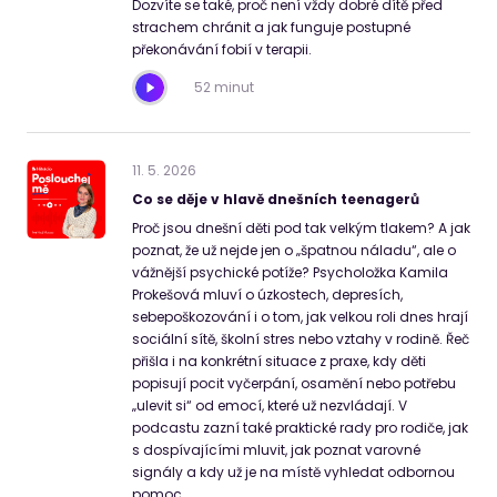
Dozvíte se také, proč není vždy dobré dítě před
strachem chránit a jak funguje postupné
překonávání fobií v terapii.
52 minut
11
.
5
.
2026
Co se děje v hlavě dnešních teenagerů
Proč jsou dnešní děti pod tak velkým tlakem? A jak
poznat, že už nejde jen o „špatnou náladu“, ale o
vážnější psychické potíže? Psycholožka Kamila
Prokešová mluví o úzkostech, depresích,
sebepoškozování i o tom, jak velkou roli dnes hrají
sociální sítě, školní stres nebo vztahy v rodině. Řeč
přišla i na konkrétní situace z praxe, kdy děti
popisují pocit vyčerpání, osamění nebo potřebu
„ulevit si“ od emocí, které už nezvládají. V
podcastu zazní také praktické rady pro rodiče, jak
s dospívajícími mluvit, jak poznat varovné
signály a kdy už je na místě vyhledat odbornou
pomoc.