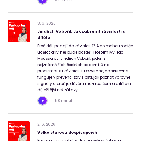
8
.
6
.
2026
Jindřich Vobořil: Jak zabránit závislosti u
dítěte
Proč děti padají do závislostí? A co mohou rodiče
udělat dřív, než bude pozdě? Hostem Ivy Hadj
Moussa byl Jindřich Vobořil, jeden z
nejznámějších českých odborníků na
problematiku závislostí. Dozvíte se, co skutečně
funguje v prevenci závislostí, jak poznat varovné
signály a proč je důvěra mezi rodičem a dítětem
důležitější než zákazy.
58 minut
2
.
6
.
2026
Velké starosti dospívajících
Puberta, sociální sítě, tlak na výkon, úzkosti i