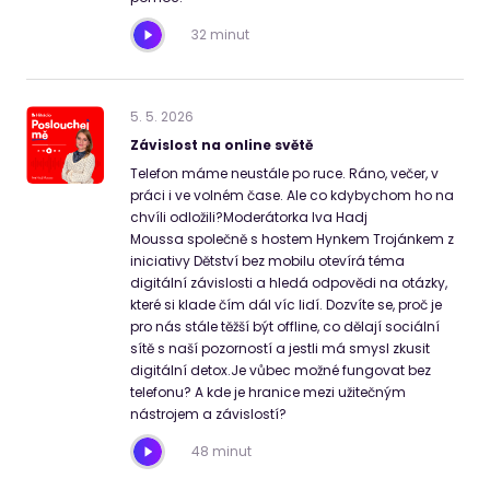
32 minut
5
.
5
.
2026
Závislost na online světě
Telefon máme neustále po ruce. Ráno, večer, v
práci i ve volném čase. Ale co kdybychom ho na
chvíli odložili?Moderátorka Iva Hadj
Moussa společně s hostem Hynkem Trojánkem z
iniciativy Dětství bez mobilu otevírá téma
digitální závislosti a hledá odpovědi na otázky,
které si klade čím dál víc lidí. Dozvíte se, proč je
pro nás stále těžší být offline, co dělají sociální
sítě s naší pozorností a jestli má smysl zkusit
digitální detox.Je vůbec možné fungovat bez
telefonu? A kde je hranice mezi užitečným
nástrojem a závislostí?
48 minut