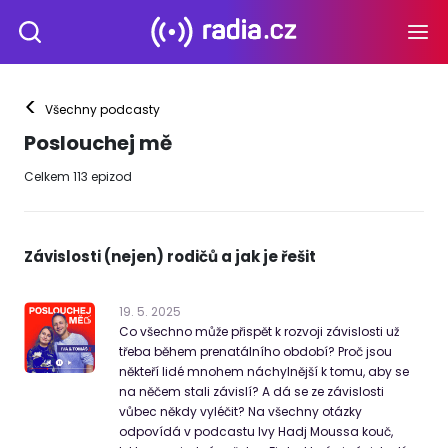
<
Všechny podcasty
Poslouchej mě
Celkem
113
epizod
Závislosti (nejen) rodičů a jak je řešit
19
.
5
.
2025
Co všechno může přispět k rozvoji závislosti už
třeba během prenatálního období? Proč jsou
někteří lidé mnohem náchylnější k tomu, aby se
na něčem stali závislí? A dá se ze závislosti
vůbec někdy vyléčit? Na všechny otázky
odpovídá v podcastu Ivy Hadj Moussa kouč,