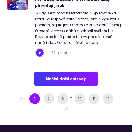
připadají jinak
„Nikdy jsem moc nezapadala.“ Spisovatelka
Petra Soukupová mluví o tom, jaké je vyrůstat s
pocitem, že jste jiní. O samotě, která dobíjí energii.
O psaní, které pomáhá pochopit svět i sebe.
Dozvíte se také, proč její knihy pro děti končí
nadějí, i když otevírají těžká témata.
37 minut
Načíst další episody
...
1
2
3
10
11
12