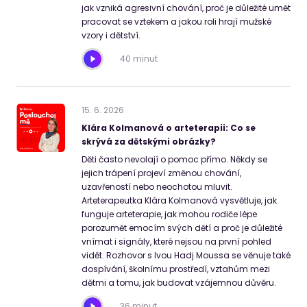
jak vzniká agresivní chování, proč je důležité umět
pracovat se vztekem a jakou roli hrají mužské
vzory i dětství.
40 minut
15
.
6
.
2026
Klára Kolmanová o arteterapii: Co se
skrývá za dětskými obrázky?
Děti často nevolají o pomoc přímo. Někdy se
jejich trápení projeví změnou chování,
uzavřeností nebo neochotou mluvit.
Arteterapeutka Klára Kolmanová vysvětluje, jak
funguje arteterapie, jak mohou rodiče lépe
porozumět emocím svých dětí a proč je důležité
vnímat i signály, které nejsou na první pohled
vidět. Rozhovor s Ivou Hadj Moussa se věnuje také
dospívání, školnímu prostředí, vztahům mezi
dětmi a tomu, jak budovat vzájemnou důvěru.
36 minut