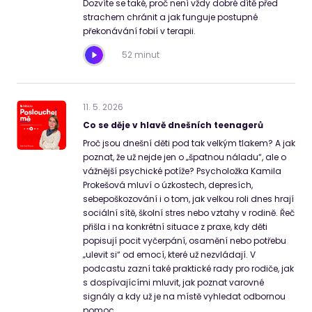
Dozvíte se také, proč není vždy dobré dítě před
strachem chránit a jak funguje postupné
překonávání fobií v terapii.
52 minut
11
.
5
.
2026
Co se děje v hlavě dnešních teenagerů
Proč jsou dnešní děti pod tak velkým tlakem? A jak
poznat, že už nejde jen o „špatnou náladu“, ale o
vážnější psychické potíže? Psycholožka Kamila
Prokešová mluví o úzkostech, depresích,
sebepoškozování i o tom, jak velkou roli dnes hrají
sociální sítě, školní stres nebo vztahy v rodině. Řeč
přišla i na konkrétní situace z praxe, kdy děti
popisují pocit vyčerpání, osamění nebo potřebu
„ulevit si“ od emocí, které už nezvládají. V
podcastu zazní také praktické rady pro rodiče, jak
s dospívajícími mluvit, jak poznat varovné
signály a kdy už je na místě vyhledat odbornou
pomoc.