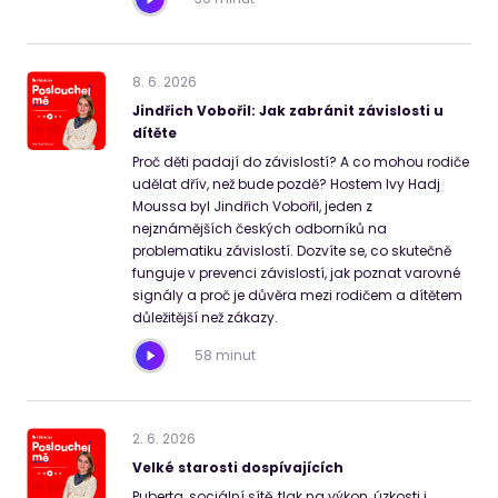
8
.
6
.
2026
Jindřich Vobořil: Jak zabránit závislosti u
dítěte
Proč děti padají do závislostí? A co mohou rodiče
udělat dřív, než bude pozdě? Hostem Ivy Hadj
Moussa byl Jindřich Vobořil, jeden z
nejznámějších českých odborníků na
problematiku závislostí. Dozvíte se, co skutečně
funguje v prevenci závislostí, jak poznat varovné
signály a proč je důvěra mezi rodičem a dítětem
důležitější než zákazy.
58 minut
2
.
6
.
2026
Velké starosti dospívajících
Puberta, sociální sítě, tlak na výkon, úzkosti i