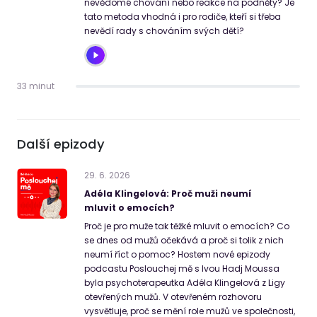
nevědomé chování nebo reakce na podněty? Je
tato metoda vhodná i pro rodiče, kteří si třeba
nevědí rady s chováním svých dětí?
33 minut
Další epizody
29
.
6
.
2026
Adéla Klingelová: Proč muži neumí
mluvit o emocích?
Proč je pro muže tak těžké mluvit o emocích? Co
se dnes od mužů očekává a proč si tolik z nich
neumí říct o pomoc? Hostem nové epizody
podcastu Poslouchej mě s Ivou Hadj Moussa
byla psychoterapeutka Adéla Klingelová z Ligy
otevřených mužů. V otevřeném rozhovoru
vysvětluje, proč se mění role mužů ve společnosti,