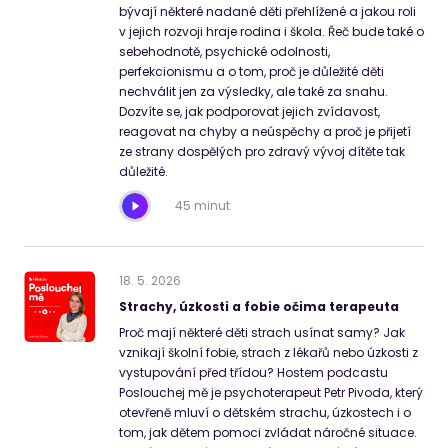
bývají některé nadané děti přehlížené a jakou roli
v jejich rozvoji hraje rodina i škola. Řeč bude také o
sebehodnotě, psychické odolnosti,
perfekcionismu a o tom, proč je důležité děti
nechválit jen za výsledky, ale také za snahu.
Dozvíte se, jak podporovat jejich zvídavost,
reagovat na chyby a neúspěchy a proč je přijetí
ze strany dospělých pro zdravý vývoj dítěte tak
důležité.
45 minut
18
.
5
.
2026
Strachy, úzkosti a fobie očima terapeuta
Proč mají některé děti strach usínat samy? Jak
vznikají školní fobie, strach z lékařů nebo úzkosti z
vystupování před třídou? Hostem podcastu
Poslouchej mě je psychoterapeut Petr Pivoda, který
otevřeně mluví o dětském strachu, úzkostech i o
tom, jak dětem pomoci zvládat náročné situace.