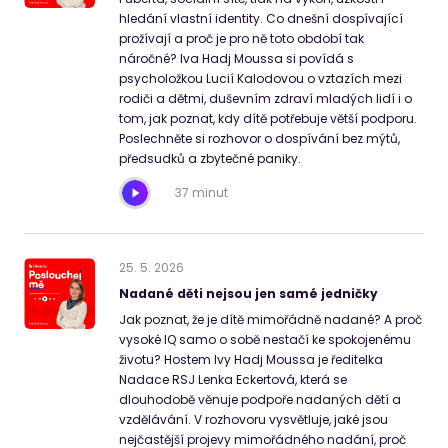
hledání vlastní identity. Co dnešní dospívající
prožívají a proč je pro ně toto období tak
náročné? Iva Hadj Moussa si povídá s
psycholožkou Lucií Kalodovou o vztazích mezi
rodiči a dětmi, duševním zdraví mladých lidí i o
tom, jak poznat, kdy dítě potřebuje větší podporu.
Poslechněte si rozhovor o dospívání bez mýtů,
předsudků a zbytečné paniky.
37 minut
25
.
5
.
2026
Nadané děti nejsou jen samé jedničky
Jak poznat, že je dítě mimořádně nadané? A proč
vysoké IQ samo o sobě nestačí ke spokojenému
životu? Hostem Ivy Hadj Moussa je ředitelka
Nadace RSJ Lenka Eckertová, která se
dlouhodobě věnuje podpoře nadaných dětí a
vzdělávání. V rozhovoru vysvětluje, jaké jsou
nejčastější projevy mimořádného nadání, proč