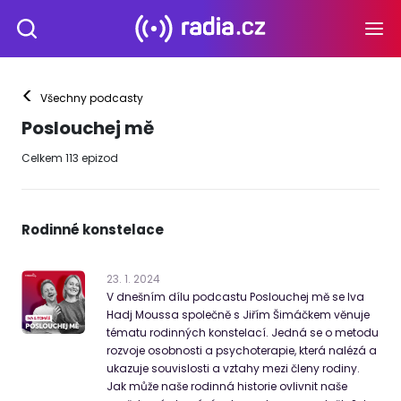
<
Všechny podcasty
Poslouchej mě
Celkem
113
epizod
Rodinné konstelace
23
.
1
.
2024
V dnešním dílu podcastu Poslouchej mě se Iva
Hadj Moussa společně s Jiřím Šimáčkem věnuje
tématu rodinných konstelací. Jedná se o metodu
rozvoje osobnosti a psychoterapie, která nalézá a
ukazuje souvislosti a vztahy mezi členy rodiny.
Jak může naše rodinná historie ovlivnit naše