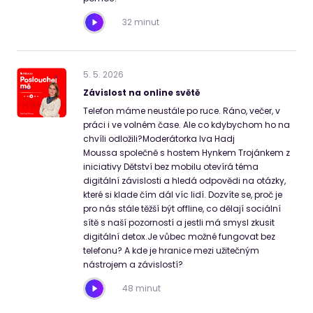
32 minut
5
.
5
.
2026
Závislost na online světě
Telefon máme neustále po ruce. Ráno, večer, v
práci i ve volném čase. Ale co kdybychom ho na
chvíli odložili?Moderátorka Iva Hadj
Moussa společně s hostem Hynkem Trojánkem z
iniciativy Dětství bez mobilu otevírá téma
digitální závislosti a hledá odpovědi na otázky,
které si klade čím dál víc lidí. Dozvíte se, proč je
pro nás stále těžší být offline, co dělají sociální
sítě s naší pozorností a jestli má smysl zkusit
digitální detox.Je vůbec možné fungovat bez
telefonu? A kde je hranice mezi užitečným
nástrojem a závislostí?
48 minut