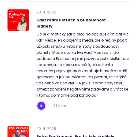
28
.
4
.
2026
Když máme strach o budoucnost
planety
Co je klimatický žal a proč ho pociťuje čím dál víc
lidí? Nejde jen o pojem z médií, ale o reálný pocit
úzkosti, smutku nebo nejistoty z budoucnosti
planety. Moderátorka Iva Hadj Moussa si do
podcastu Poslouchej mě pozvala publicistku Lucii
Jandovou, se kterou rozebírá, jak se tento
fenomén projevuje, proč zasahuje hlavně mladší
generace a jak ho zvládat.Jak poznat, že se týká i
vás nebo vašich dětí? A jak si chránit psychiku,
omezit zahlcení negativními zprávami a vrátit se
k tomu, co máme pod kontrolou?
31 minut
20
.
4
.
2026
Petra Soukupová: Pro ty, kdo si někdy