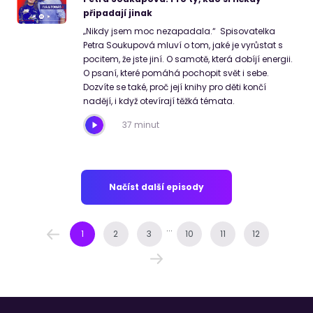
připadají jinak
„Nikdy jsem moc nezapadala.“ Spisovatelka
Petra Soukupová mluví o tom, jaké je vyrůstat s
pocitem, že jste jiní. O samotě, která dobíjí energii.
O psaní, které pomáhá pochopit svět i sebe.
Dozvíte se také, proč její knihy pro děti končí
nadějí, i když otevírají těžká témata.
37 minut
Načíst další episody
...
1
2
3
10
11
12