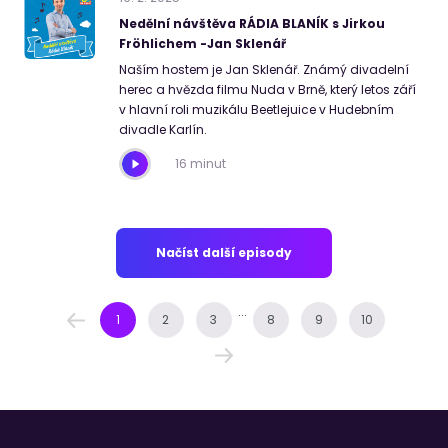
Nedělní návštěva RÁDIA BLANÍK s Jirkou
Fröhlichem -Jan Sklenář
Naším hostem je Jan Sklenář. Známý divadelní
herec a hvězda filmu Nuda v Brně, který letos září
v hlavní roli muzikálu Beetlejuice v Hudebním
divadle Karlín.
16 minut
Načíst další episody
...
1
2
3
8
9
10