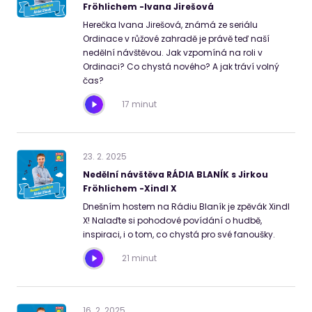
Fröhlichem -Ivana Jirešová
Herečka Ivana Jirešová, známá ze seriálu
Ordinace v růžové zahradě je právě teď naší
nedělní návštěvou. Jak vzpomíná na roli v
Ordinaci? Co chystá nového? A jak tráví volný
čas?
17 minut
23
.
2
.
2025
Nedělní návštěva RÁDIA BLANÍK s Jirkou
Fröhlichem -Xindl X
Dnešním hostem na Rádiu Blaník je zpěvák Xindl
X! Nalaďte si pohodové povídání o hudbě,
inspiraci, i o tom, co chystá pro své fanoušky.
21 minut
16
.
2
.
2025