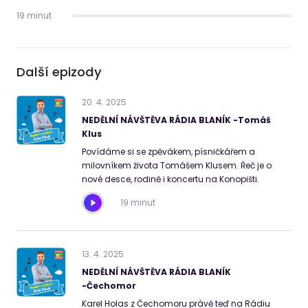
19 minut
Další epizody
20
.
4
.
2025
NEDĚLNÍ NÁVŠTĚVA RÁDIA BLANÍK -Tomáš
Klus
Povídáme si se zpěvákem, písničkářem a
milovníkem života Tomášem Klusem. Řeč je o
nové desce, rodině i koncertu na Konopišti.
19 minut
13
.
4
.
2025
NEDĚLNÍ NÁVŠTĚVA RÁDIA BLANÍK
-Čechomor
Karel Holas z Čechomoru právě teď na Rádiu