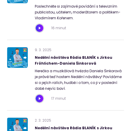
Poslechněte si zajímavé povídání s televizním
publicistou, učitelem, moderátorem a politikem-
Vladimírem Kořenem.
16 minut
9
.
3
.
2025
Nedělní návštěva Rádia BLANÍK s Jirkou
Fröhlichem-Daniela Šinkorová
Herečka a muzikálová hvězda Daniela Šinkorová
je právě teď hostem Nedělní návštěvy! Povídáme
si o jejích rolích, hudbě i o tom, co ji v poslední
době nejvíc baví.
17 minut
2
.
3
.
2025
Nedělní návštěva Rádia BLANÍK s Jirkou