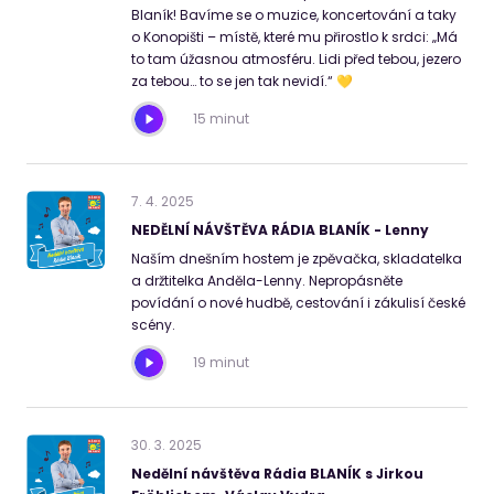
Blaník! Bavíme se o muzice, koncertování a taky
o Konopišti – místě, které mu přirostlo k srdci: „Má
to tam úžasnou atmosféru. Lidi před tebou, jezero
za tebou… to se jen tak nevidí.“ 💛
15 minut
7
.
4
.
2025
NEDĚLNÍ NÁVŠTĚVA RÁDIA BLANÍK - Lenny
Naším dnešním hostem je zpěvačka, skladatelka
a držtitelka Anděla-Lenny. Nepropásněte
povídání o nové hudbě, cestování i zákulisí české
scény.
19 minut
30
.
3
.
2025
Nedělní návštěva Rádia BLANÍK s Jirkou