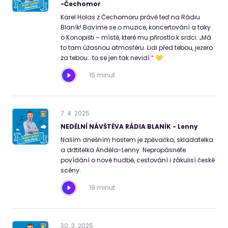
-Čechomor
Karel Holas z Čechomoru právě teď na Rádiu
Blaník! Bavíme se o muzice, koncertování a taky
o Konopišti – místě, které mu přirostlo k srdci: „Má
to tam úžasnou atmosféru. Lidi před tebou, jezero
za tebou… to se jen tak nevidí.“ 💛
15 minut
7
.
4
.
2025
NEDĚLNÍ NÁVŠTĚVA RÁDIA BLANÍK - Lenny
Naším dnešním hostem je zpěvačka, skladatelka
a držtitelka Anděla-Lenny. Nepropásněte
povídání o nové hudbě, cestování i zákulisí české
scény.
19 minut
30
.
3
.
2025