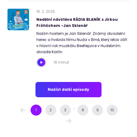
16
.
2
.
2025
Nedělní návštěva RÁDIA BLANÍK s Jirkou
Fröhlichem -Jan Sklenář
Naším hostem je Jan Sklenář. Známý divadelní
herec a hvězda filmu Nuda v Brně, který letos září
v hlavní roli muzikálu Beetlejuice v Hudebním
divadle Karlín.
16 minut
Načíst další episody
...
1
2
3
8
9
10