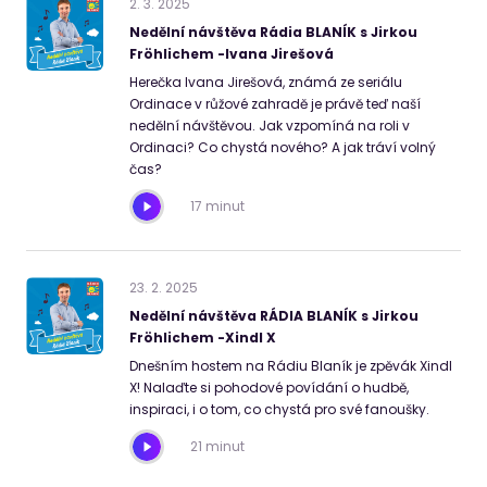
2
.
3
.
2025
Nedělní návštěva Rádia BLANÍK s Jirkou
Fröhlichem -Ivana Jirešová
Herečka Ivana Jirešová, známá ze seriálu
Ordinace v růžové zahradě je právě teď naší
nedělní návštěvou. Jak vzpomíná na roli v
Ordinaci? Co chystá nového? A jak tráví volný
čas?
17 minut
23
.
2
.
2025
Nedělní návštěva RÁDIA BLANÍK s Jirkou
Fröhlichem -Xindl X
Dnešním hostem na Rádiu Blaník je zpěvák Xindl
X! Nalaďte si pohodové povídání o hudbě,
inspiraci, i o tom, co chystá pro své fanoušky.
21 minut