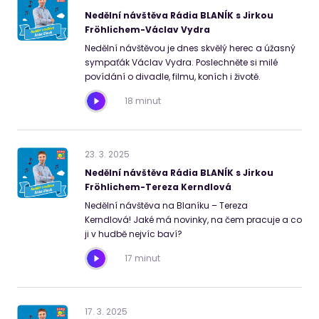
Nedělní návštěva Rádia BLANÍK s Jirkou
Fröhlichem-Václav Vydra
Nedělní návštěvou je dnes skvělý herec a úžasný
sympaťák Václav Vydra. Poslechněte si milé
povídání o divadle, filmu, koních i životě.
18 minut
23
.
3
.
2025
Nedělní návštěva Rádia BLANÍK s Jirkou
Fröhlichem-Tereza Kerndlová
Nedělní návštěva na Blaníku – Tereza
Kerndlová! Jaké má novinky, na čem pracuje a co
ji v hudbě nejvíc baví?
17 minut
17
.
3
.
2025