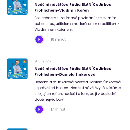
Nedělní návštěva Rádia BLANÍK s Jirkou
Fröhlichem-Vladimír Kořen
Poslechněte si zajímavé povídání s televizním
publicistou, učitelem, moderátorem a politikem-
Vladimírem Kořenem.
16 minut
9
.
3
.
2025
Nedělní návštěva Rádia BLANÍK s Jirkou
Fröhlichem-Daniela Šinkorová
Herečka a muzikálová hvězda Daniela Šinkorová
je právě teď hostem Nedělní návštěvy! Povídáme
si o jejích rolích, hudbě i o tom, co ji v poslední
době nejvíc baví.
17 minut