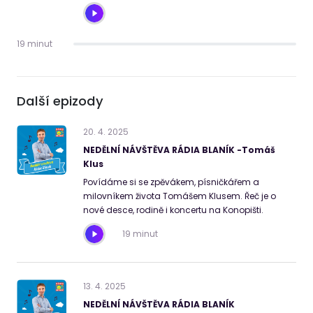
19 minut
Další epizody
20
.
4
.
2025
NEDĚLNÍ NÁVŠTĚVA RÁDIA BLANÍK -Tomáš
Klus
Povídáme si se zpěvákem, písničkářem a
milovníkem života Tomášem Klusem. Řeč je o
nové desce, rodině i koncertu na Konopišti.
19 minut
13
.
4
.
2025
NEDĚLNÍ NÁVŠTĚVA RÁDIA BLANÍK