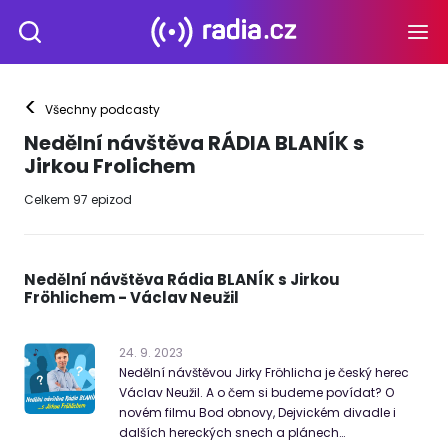
<
Všechny podcasty
Nedělní návštěva RÁDIA BLANÍK s
Jirkou Frolichem
Celkem
97
epizod
Nedělní návštěva Rádia BLANÍK s Jirkou
Fröhlichem - Václav Neužil
24
.
9
.
2023
Nedělní návštěvou Jirky Fröhlicha je český herec
Václav Neužil. A o čem si budeme povídat? O
novém filmu Bod obnovy, Dejvickém divadle i
dalších hereckých snech a plánech…