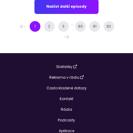
Načíst další episody
...
1
2
3
80
81
82
Statistiky
Reklama v rádiu
Často kladené dotazy
Kontakt
Rádia
Podcasty
Aplikace