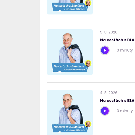
5
.
8
.
2026
Na cestách s BL
3 minuty
4
.
8
.
2026
Na cestách s BL
3 minuty