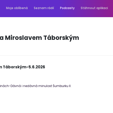
Moje oblíbená
Seznam rádií
Podcasty
Stáhnout aplikaci
 a Miroslavem Táborským
em Táborským-5.6.2026
ninách-Dávná i nedávná minulost Šumburku II.