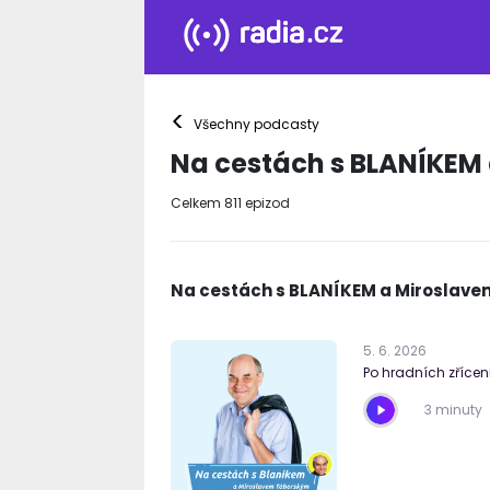
<
Všechny podcasty
Na cestách s BLANÍKEM
Celkem
811
epizod
Na cestách s BLANÍKEM a Miroslav
5
.
6
.
2026
Po hradních zříce
3 minuty