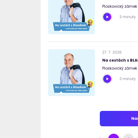
Ploskovický zámek I
3 minuty
27
.
7
.
2026
Na cestách s BL
Ploskovický zámek I
3 minuty
Nač