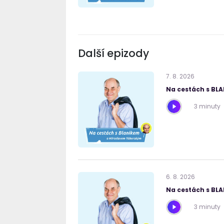
Další epizody
7
.
8
.
2026
Na cestách s BL
3 minuty
6
.
8
.
2026
Na cestách s BL
3 minuty