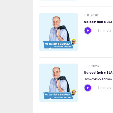
3
.
8
.
2026
Na cestách s BL
3 minuty
31
.
7
.
2026
Na cestách s BL
Ploskovický zámek 
3 minuty