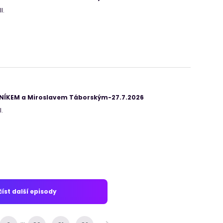
I.
ANÍKEM a Miroslavem Táborským-27.7.2026
.
íst další episody
...