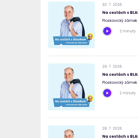
30
.
7
.
2026
Na cestách s BL
Ploskovický zámek 
2 minuty
29
.
7
.
2026
Na cestách s BL
Ploskovický zámek I
2 minuty
28
.
7
.
2026
Na cestách s BL