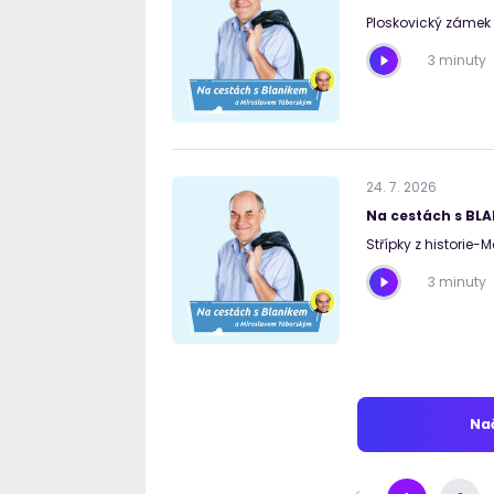
Ploskovický zámek I
3 minuty
24
.
7
.
2026
Na cestách s BL
Střípky z historie
3 minuty
Nač