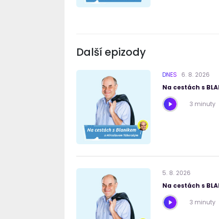
Další epizody
DNES
6
.
8
.
2026
Na cestách s BL
3 minuty
5
.
8
.
2026
Na cestách s BL
3 minuty