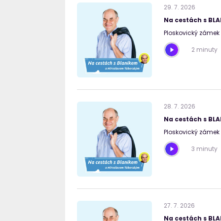
29
.
7
.
2026
Na cestách s BL
Ploskovický zámek I
2 minuty
28
.
7
.
2026
Na cestách s BL
Ploskovický zámek I
3 minuty
27
.
7
.
2026
Na cestách s BL