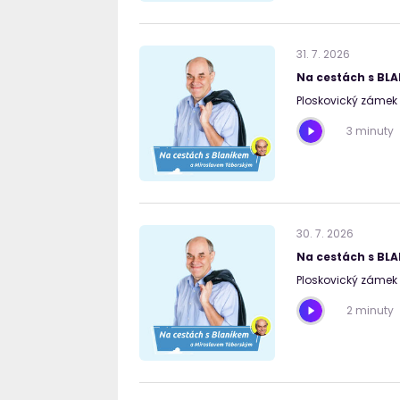
31
.
7
.
2026
Na cestách s BL
Ploskovický zámek 
3 minuty
30
.
7
.
2026
Na cestách s BL
Ploskovický zámek 
2 minuty