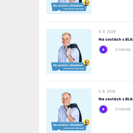
4
.
8
.
2026
Na cestách s BL
3 minuty
3
.
8
.
2026
Na cestách s BL
3 minuty