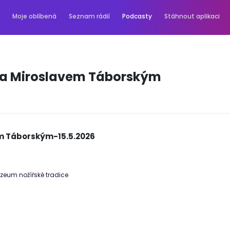
Moje oblíbená
Seznam rádií
Podcasty
Stáhnout aplikaci
 a Miroslavem Táborským
m Táborským-15.5.2026
uzeum nožířské tradice