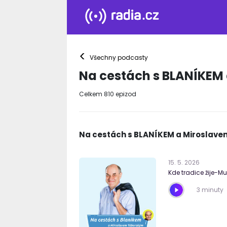
<
Všechny podcasty
Na cestách s BLANÍKEM
Celkem
810
epizod
Na cestách s BLANÍKEM a Miroslave
15
.
5
.
2026
Kde tradice žije-M
3 minuty