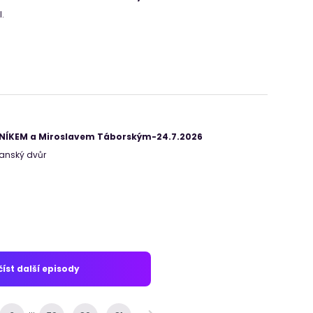
.
ANÍKEM a Miroslavem Táborským-24.7.2026
-Manský dvůr
íst další episody
...