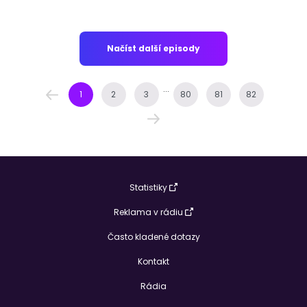
Načíst další episody
...
1
2
3
80
81
82
Statistiky
Reklama v rádiu
Často kladené dotazy
Kontakt
Rádia