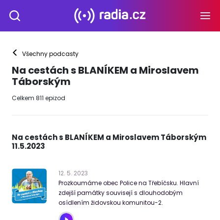
<
Všechny podcasty
Na cestách s BLANÍKEM a Miroslavem
Táborským
Celkem
811
epizod
Na cestách s BLANÍKEM a Miroslavem Táborským
11.5.2023
12
.
5
.
2023
Prozkoumáme obec Police na Třebíčsku. Hlavní
zdejší památky souvisejí s dlouhodobým
osídlením židovskou komunitou-2.