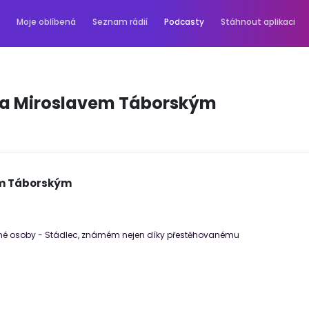
Moje oblíbená
Seznam rádií
Podcasty
Stáhnout aplikaci
 a Miroslavem Táborským
em Táborským
né osoby - Stádlec, známém nejen díky přestěhovanému
.