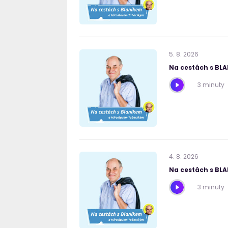
5
.
8
.
2026
Na cestách s BL
3 minuty
4
.
8
.
2026
Na cestách s BL
3 minuty