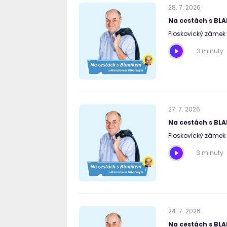
28
.
7
.
2026
Na cestách s BL
Ploskovický zámek I
3 minuty
27
.
7
.
2026
Na cestách s BL
Ploskovický zámek I
3 minuty
24
.
7
.
2026
Na cestách s BL