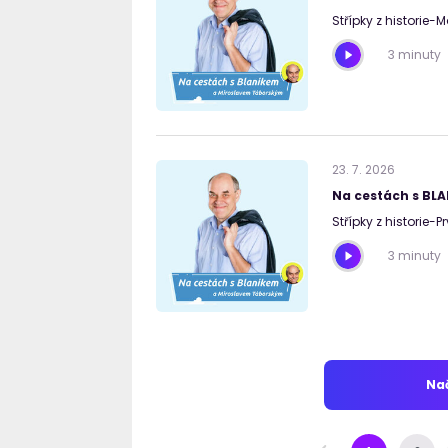
Střípky z historie
3 minuty
23
.
7
.
2026
Na cestách s BL
Střípky z historie-Pr
3 minuty
Nač