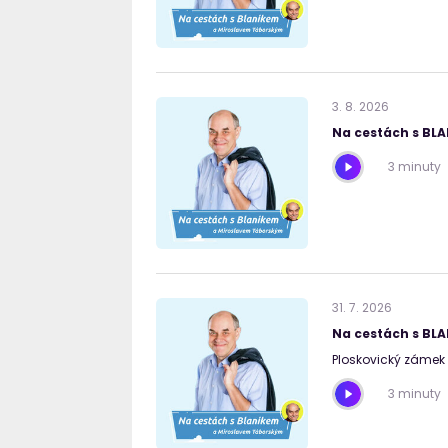
3
.
8
.
2026
Na cestách s BL
3 minuty
31
.
7
.
2026
Na cestách s BL
Ploskovický zámek 
3 minuty