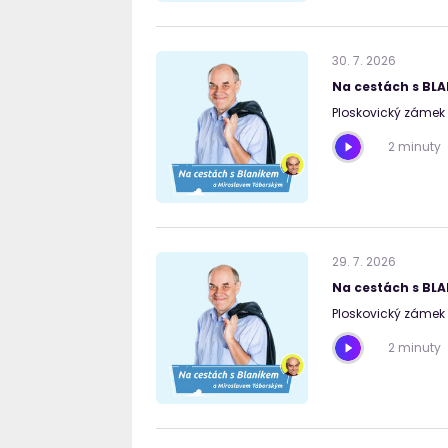
30
.
7
.
2026
Na cestách s BL
Ploskovický zámek 
2 minuty
29
.
7
.
2026
Na cestách s BL
Ploskovický zámek I
2 minuty