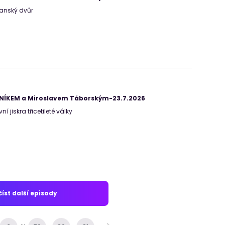
-Manský dvůr
ANÍKEM a Miroslavem Táborským-23.7.2026
vní jiskra třicetileté války
íst další episody
...