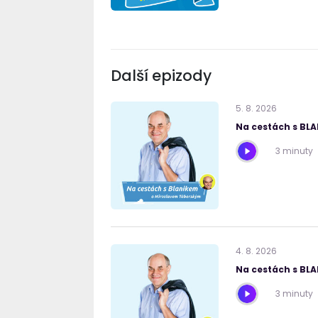
Další epizody
5
.
8
.
2026
Na cestách s BL
3 minuty
4
.
8
.
2026
Na cestách s BL
3 minuty