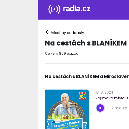
<
Všechny podcasty
Na cestách s BLANÍKEM
Celkem
809
epizod
Na cestách s BLANÍKEM a Miroslav
13
.
8
.
2024
Zajímavá místa u 
2 minuty