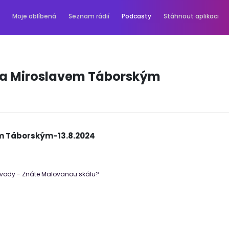
Moje oblíbená
Seznam rádií
Podcasty
Stáhnout aplikaci
 a Miroslavem Táborským
em Táborským-13.8.2024
vody - Znáte Malovanou skálu?