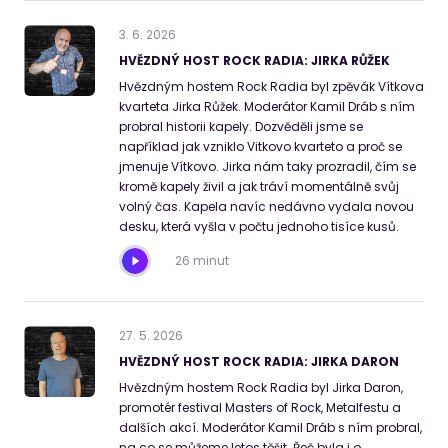
3
.
6
.
2026
HVĚZDNÝ HOST ROCK RADIA: JIRKA RŮŽEK
Hvězdným hostem Rock Radia byl zpěvák Vítkova
kvarteta Jirka Růžek. Moderátor Kamil Dráb s ním
probral historii kapely. Dozvěděli jsme se
například jak vzniklo Vitkovo kvarteto a proč se
jmenuje Vítkovo. Jirka nám taky prozradil, čím se
kromě kapely živil a jak tráví momentálně svůj
volný čas. Kapela navíc nedávno vydala novou
desku, která vyšla v počtu jednoho tisíce kusů.
26 minut
27
.
5
.
2026
HVĚZDNÝ HOST ROCK RADIA: JIRKA DARON
Hvězdným hostem Rock Radia byl Jirka Daron,
promotér festival Masters of Rock, Metalfestu a
dalších akcí. Moderátor Kamil Dráb s ním probral,
na co se můžeme letos těšit. Řeč byla i o