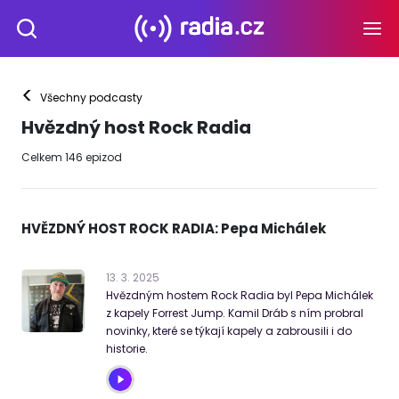
<
Všechny podcasty
Hvězdný host Rock Radia
Celkem
146
epizod
HVĚZDNÝ HOST ROCK RADIA: Pepa Michálek
13
.
3
.
2025
Hvězdným hostem Rock Radia byl Pepa Michálek
z kapely Forrest Jump. Kamil Dráb s ním probral
novinky, které se týkají kapely a zabrousili i do
historie.