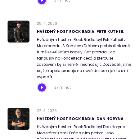
31 minut
29
.
4
.
2026
HVĚZDNÝ HOST ROCK RADIA: PETR KUTHEIL
Hvězdným hostem Rock Radia byl Petr Kutheil z
Motorbandu. S Kamilem Drábem probírali hlavně
turné ke 40 letům kapely. Petr prozradil, co
fanoušky na koncertech čeká a kterou že
zastávem by si neměli nechat ujít. Dozvěděli jsme
se, že kapela pracuje na nové desce a jak to s ní
vypadá.
27 minut
22
.
4
.
2026
HVĚZDNÝ HOST ROCK RADIA: DAN HORYNA
Hvězdným hostem Rock Radia byl Dan Horyna.
Moderátor Kamil Dráb s ním probral jeho