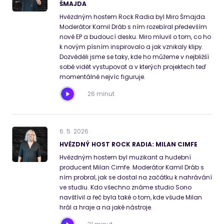
ŠMAJDA
Hvězdným hostem Rock Radia byl Miro Šmajda.
Moderátor Kamil Dráb s ním rozebíral především
nové EP a budoucí desku. Miro mluvil o tom, co ho
k novým písním inspirovalo a jak vznikaly klipy.
Dozvěděli jsme se taky, kde ho můžeme v nejbližší
sobě vidět vystupovat a v kterých projektech teď
momentálně nejvíc figuruje.
26 minut
6
.
5
.
2026
HVĚZDNÝ HOST ROCK RADIA: MILAN CIMFE
Hvězdným hostem byl muzikant a hudební
producent Milan Cimfe. Moderátor Kamil Dráb s
ním probral, jak se dostal na začátku k nahrávání
ve studiu. Kdo všechno známe studio Sono
navštívil a řeč byla také o tom, kde všude Milan
hrál a hraje a na jaké nástroje.