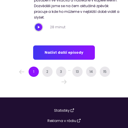
působení ve Vitacitu a následně v kapele Merlin.
Dozvěděli jsme se na čem aktuálně zpěvák
pracuje a kde ho můžeme v nejbližší době vidět a
slyšet.
28 minut
Načíst další episody
...
1
2
3
13
14
15
Statistiky
Reklama v rádiu