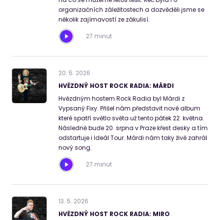
organizačních záležitostech a dozvěděli jsme se
několik zajímavostí ze zákulisí.
27 minut
20
.
5
.
2026
HVĚZDNÝ HOST ROCK RADIA: MÁRDI
Hvězdným hostem Rock Radia byl Márdi z
Vypsaný Fixy. Přišel nám představit nové album
které spatří světlo světa už tento pátek 22. května.
Následně bude 20. srpna v Praze křest desky a tím
odstartuje i Ideál Tour. Márdi nám taky živě zahrál
nový song.
27 minut
13
.
5
.
2026
HVĚZDNÝ HOST ROCK RADIA: MIRO