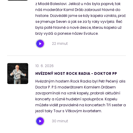
z Mladé Boleslavi. Jelikož u nás byla poprvé, tak
náš moderátor Kamil Dráb zabrousil hlavně do
historie. Dozvěděli jsme se kdy kapela vznikla, proč
se jmenuje Seven a jak se za ty roky vyvíjela. Řeč
byla poté hlavně o nové desce, kterou kapela už
brzy vydá a ponese název Evoluce.
22 minut
10
.
6
.
2026
HVĚZDNÝ HOST ROCK RADIA - DOKTOR PP
Hvězdným hostem Rock Radia byl Petr Pečený alis
Doctor P. P.S moderátorem Kamilem Drábem
zavzpomínali na vznik kapely, probrali aktuální
koncerty a různé hudební spolupráce. Kapelu
můžete vidět pravidelně na koncertech Tří sester a
jezdí taky Tour s Vítkovým kvartetem.
30 minut