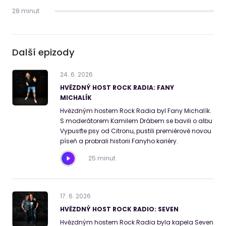
28 minut
Další epizody
24
.
6
.
2026
HVĚZDNÝ HOST ROCK RADIA: FANY
MICHALÍK
Hvězdným hostem Rock Radia byl Fany Michalík.
S moderátorem Kamilem Drábem se bavili o albu
Vypusťte psy od Citronu, pustili premiérově novou
píseň a probrali historii Fanyho kariéry.
25 minut
17
.
6
.
2026
HVĚZDNÝ HOST ROCK RADIO: SEVEN
Hvězdným hostem Rock Radia byla kapela Seven