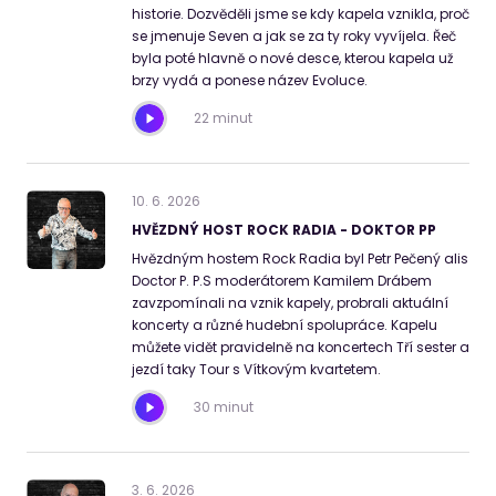
historie. Dozvěděli jsme se kdy kapela vznikla, proč
se jmenuje Seven a jak se za ty roky vyvíjela. Řeč
byla poté hlavně o nové desce, kterou kapela už
brzy vydá a ponese název Evoluce.
22 minut
10
.
6
.
2026
HVĚZDNÝ HOST ROCK RADIA - DOKTOR PP
Hvězdným hostem Rock Radia byl Petr Pečený alis
Doctor P. P.S moderátorem Kamilem Drábem
zavzpomínali na vznik kapely, probrali aktuální
koncerty a různé hudební spolupráce. Kapelu
můžete vidět pravidelně na koncertech Tří sester a
jezdí taky Tour s Vítkovým kvartetem.
30 minut
3
.
6
.
2026