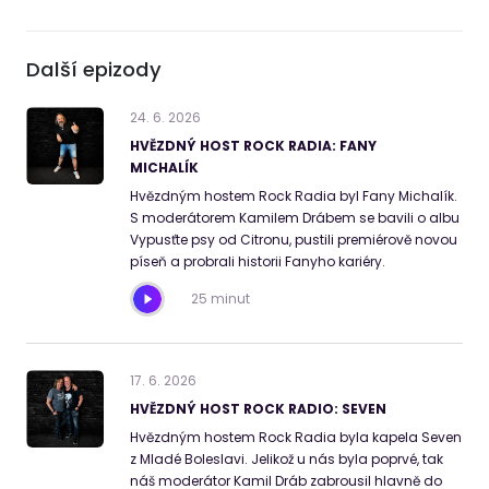
Další epizody
24
.
6
.
2026
HVĚZDNÝ HOST ROCK RADIA: FANY
MICHALÍK
Hvězdným hostem Rock Radia byl Fany Michalík.
S moderátorem Kamilem Drábem se bavili o albu
Vypusťte psy od Citronu, pustili premiérově novou
píseň a probrali historii Fanyho kariéry.
25 minut
17
.
6
.
2026
HVĚZDNÝ HOST ROCK RADIO: SEVEN
Hvězdným hostem Rock Radia byla kapela Seven
z Mladé Boleslavi. Jelikož u nás byla poprvé, tak
náš moderátor Kamil Dráb zabrousil hlavně do