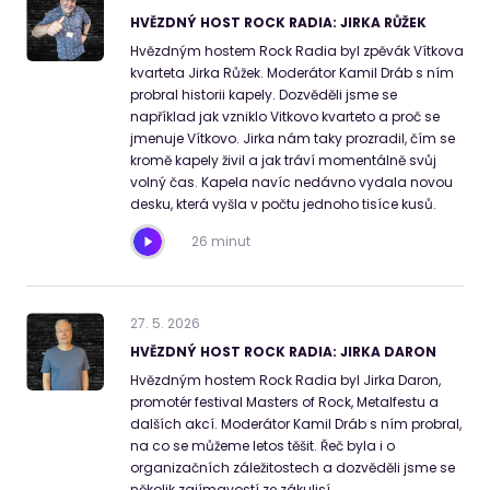
HVĚZDNÝ HOST ROCK RADIA: JIRKA RŮŽEK
Hvězdným hostem Rock Radia byl zpěvák Vítkova
kvarteta Jirka Růžek. Moderátor Kamil Dráb s ním
probral historii kapely. Dozvěděli jsme se
například jak vzniklo Vitkovo kvarteto a proč se
jmenuje Vítkovo. Jirka nám taky prozradil, čím se
kromě kapely živil a jak tráví momentálně svůj
volný čas. Kapela navíc nedávno vydala novou
desku, která vyšla v počtu jednoho tisíce kusů.
26 minut
27
.
5
.
2026
HVĚZDNÝ HOST ROCK RADIA: JIRKA DARON
Hvězdným hostem Rock Radia byl Jirka Daron,
promotér festival Masters of Rock, Metalfestu a
dalších akcí. Moderátor Kamil Dráb s ním probral,
na co se můžeme letos těšit. Řeč byla i o
organizačních záležitostech a dozvěděli jsme se
několik zajímavostí ze zákulisí.