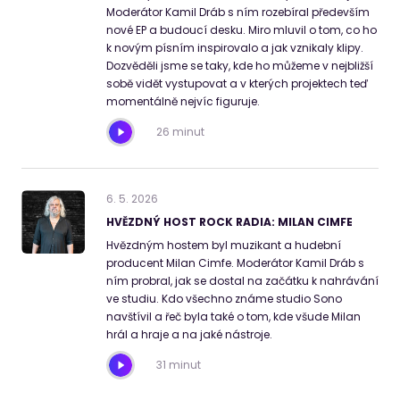
Moderátor Kamil Dráb s ním rozebíral především
nové EP a budoucí desku. Miro mluvil o tom, co ho
k novým písním inspirovalo a jak vznikaly klipy.
Dozvěděli jsme se taky, kde ho můžeme v nejbližší
sobě vidět vystupovat a v kterých projektech teď
momentálně nejvíc figuruje.
26 minut
6
.
5
.
2026
HVĚZDNÝ HOST ROCK RADIA: MILAN CIMFE
Hvězdným hostem byl muzikant a hudební
producent Milan Cimfe. Moderátor Kamil Dráb s
ním probral, jak se dostal na začátku k nahrávání
ve studiu. Kdo všechno známe studio Sono
navštívil a řeč byla také o tom, kde všude Milan
hrál a hraje a na jaké nástroje.
31 minut