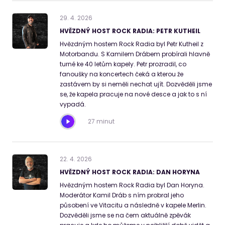
29
.
4
.
2026
HVĚZDNÝ HOST ROCK RADIA: PETR KUTHEIL
Hvězdným hostem Rock Radia byl Petr Kutheil z
Motorbandu. S Kamilem Drábem probírali hlavně
turné ke 40 letům kapely. Petr prozradil, co
fanoušky na koncertech čeká a kterou že
zastávem by si neměli nechat ujít. Dozvěděli jsme
se, že kapela pracuje na nové desce a jak to s ní
vypadá.
27 minut
22
.
4
.
2026
HVĚZDNÝ HOST ROCK RADIA: DAN HORYNA
Hvězdným hostem Rock Radia byl Dan Horyna.
Moderátor Kamil Dráb s ním probral jeho
působení ve Vitacitu a následně v kapele Merlin.
Dozvěděli jsme se na čem aktuálně zpěvák