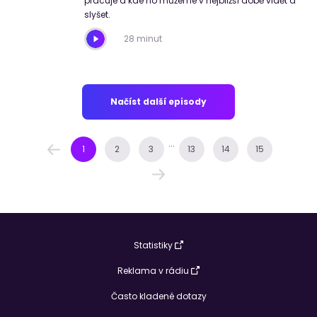
pracuje a kde ho můžeme v nejbližší době vidět a
slyšet.
28 minut
Načíst další episody
...
1
2
3
13
14
15
Statistiky
Reklama v rádiu
Často kladené dotazy