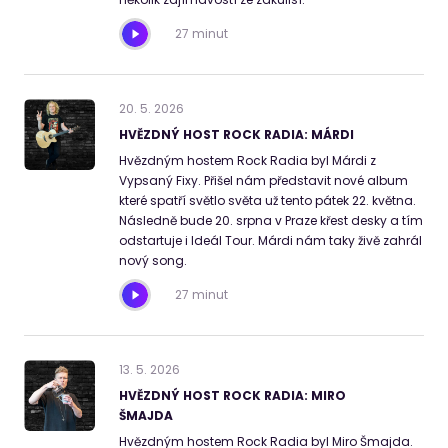
27 minut
20
.
5
.
2026
HVĚZDNÝ HOST ROCK RADIA: MÁRDI
Hvězdným hostem Rock Radia byl Márdi z
Vypsaný Fixy. Přišel nám představit nové album
které spatří světlo světa už tento pátek 22. května.
Následně bude 20. srpna v Praze křest desky a tím
odstartuje i Ideál Tour. Márdi nám taky živě zahrál
nový song.
27 minut
13
.
5
.
2026
HVĚZDNÝ HOST ROCK RADIA: MIRO
ŠMAJDA
Hvězdným hostem Rock Radia byl Miro Šmajda.