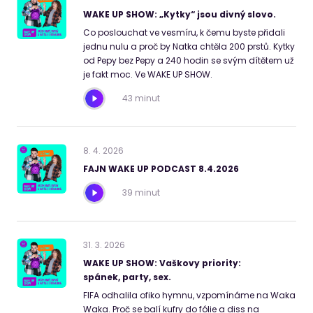
WAKE UP SHOW: „Kytky“ jsou divný slovo.
Co poslouchat ve vesmíru, k čemu byste přidali
jednu nulu a proč by Natka chtěla 200 prstů. Kytky
od Pepy bez Pepy a 240 hodin se svým dítětem už
je fakt moc. Ve WAKE UP SHOW.
43 minut
8
.
4
.
2026
FAJN WAKE UP PODCAST 8.4.2026
39 minut
31
.
3
.
2026
WAKE UP SHOW: Vaškovy priority:
spánek, party, sex.
FIFA odhalila ofiko hymnu, vzpomínáme na Waka
Waka. Proč se balí kufry do fólie a diss na