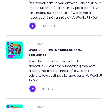
Češi kradou naftu a vaří v myčce... nic horšího už
snad neuslyšíte. Údajně jsme v práci produktivní
jen 2 hodiny 53 minut, to sedí. A proč Vašek
neposlouchá nás ani rádio? Ve WAKE UP SHOW.
42 minut
14
.
4
.
2026
WAKE UP SHOW: Natálka bude ve
StarDance!
Víkendová dámská jízda… jak to bylo
doopravdy? Posíláme support k přijímačkám,
zkoumáme triky supermarketů a Coachella
odstartovala Justinovo karaoke party. Ve WAKE UP
SHOW.
41 minut
10
.
4
.
2026