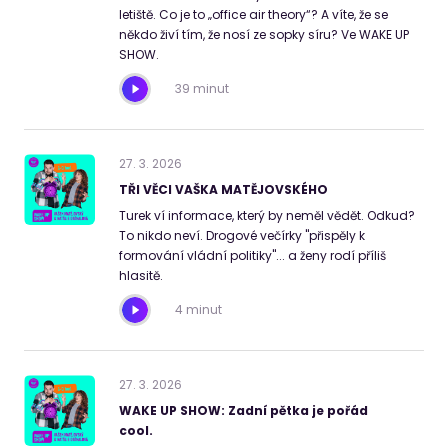
letiště. Co je to „office air theory“? A víte, že se
někdo živí tím, že nosí ze sopky síru? Ve WAKE UP
SHOW.
39 minut
27
.
3
.
2026
TŘI VĚCI VAŠKA MATĚJOVSKÉHO
Turek ví informace, který by neměl vědět. Odkud?
To nikdo neví. Drogové večírky "přispěly k
formování vládní politiky"... a ženy rodí příliš
hlasitě.
4 minut
27
.
3
.
2026
WAKE UP SHOW: Zadní pětka je pořád
cool.