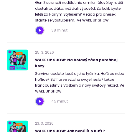
Gen Z se snaží nedělat nic a mileniálové by radši
dostali padáka, než dali výpověď, Za kolik byste
letěli za Harrym Stylesem? A rada pro dnešek:
staňte se youtuberem. Ve WAKE UP SHOW.
38 minut
25
.
3
.
2026
WAKE UP SHOW: Na bolavý záda pomáhaj
kozy.
Survivor update: Leoš a jeho tyčinka. Hořčice nebo
hořtice? Sdílíte ve vztahu svoje hesla? Lekce
francouzštiny s Vaškem a nový světový rekord. Ve
WAKE UP SHOW.
45 minut
23
.
3
.
2026
WAKE UP SHOW: Jak nepřijít o kufr?