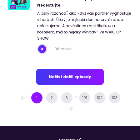
Necestujte.
Alpský rozchod", aka když vás partner vyghostuje
v horách. Úterý je nejlepší den na první rande,
nefeelujeme. A nevěstinec mezi školkou a
kostelem, má to nějaký výhody? Ve WAKE UP
SHOW.
36 minut
Načíst další episody
...
1
2
3
101
102
103