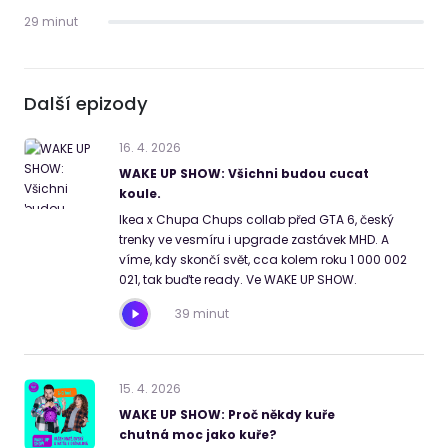
29 minut
Další epizody
16
.
4
.
2026
WAKE UP SHOW: Všichni budou cucat
koule.
Ikea x Chupa Chups collab před GTA 6, český
trenky ve vesmíru i upgrade zastávek MHD. A
víme, kdy skončí svět, cca kolem roku 1 000 002
021, tak buďte ready. Ve WAKE UP SHOW.
39 minut
15
.
4
.
2026
WAKE UP SHOW: Proč někdy kuře
chutná moc jako kuře?