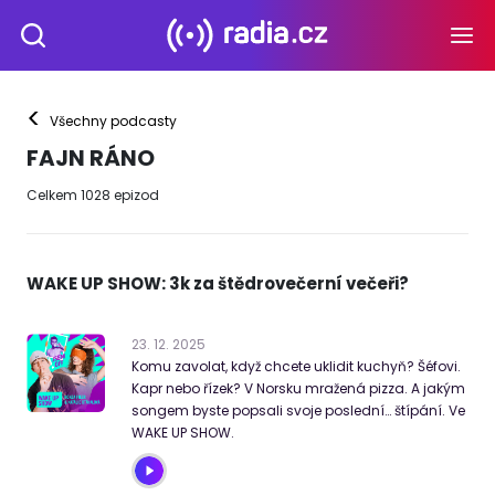
<
Všechny podcasty
FAJN RÁNO
Celkem
1028
epizod
WAKE UP SHOW: 3k za štědrovečerní večeři?
23
.
12
.
2025
Komu zavolat, když chcete uklidit kuchyň? Šéfovi.
Kapr nebo řízek? V Norsku mražená pizza. A jakým
songem byste popsali svoje poslední… štípání. Ve
WAKE UP SHOW.