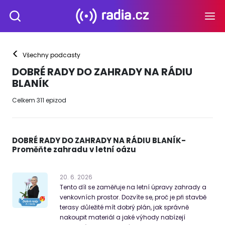
<
Všechny podcasty
DOBRÉ RADY DO ZAHRADY NA RÁDIU
BLANÍK
Celkem
311
epizod
DOBRÉ RADY DO ZAHRADY NA RÁDIU BLANÍK-
Proměňte zahradu v letní oázu
20
.
6
.
2026
Tento díl se zaměřuje na letní úpravy zahrady a
venkovních prostor. Dozvíte se, proč je při stavbě
terasy důležité mít dobrý plán, jak správně
nakoupit materiál a jaké výhody nabízejí