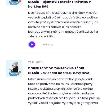
BLANÍK-Tajemství zdravého trávníku v
horkém létě
Myslíte si, že čím kratší trávník, tím lépe? V letních
vedrech to platí právě naopak. V této epizodě se
dozvíte, proč vyšší tráva lépe odolává suchu, jak
správně sekat i zalévat a jak několika
jednoduchými změnami udržet trávník zdravý a
zelený po celé léto.
1 minuty
21
.
6
.
2026
DOBRÉ RADY DO ZAHRADY NA RÁDIU
BLANÍK-Jak dodat interiéru nový život
Léto nemusí být jen o zahradě a pobytu venku.
Dnes se podíváme na to, jak i drobné úpravy
interiéru dokážou proměnit atmosféru celého
domova. Řeč bude o chytrém výběru nábytku,
praktických řešeních pro koupelnu i o tom, proč se
vyplatí vsadit na jeden výrazný designový prvek