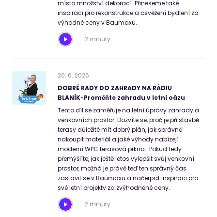
místo množství dekorací. Přineseme také
inspiraci pro rekonstrukce a osvěžení bydlení za
výhodné ceny v Baumaxu.
2 minuty
20
.
6
.
2026
DOBRÉ RADY DO ZAHRADY NA RÁDIU
BLANÍK-Proměňte zahradu v letní oázu
Tento díl se zaměřuje na letní úpravy zahrady a
venkovních prostor. Dozvíte se, proč je při stavbě
terasy důležité mít dobrý plán, jak správně
nakoupit materiál a jaké výhody nabízejí
moderní WPC terasová prkna. Pokud tedy
přemýšlíte, jak ještě letos vylepšit svůj venkovní
prostor, možná je právě teď ten správný čas
zastavit se v Baumaxu a načerpat inspiraci pro
své letní projekty za zvýhodněné ceny.
2 minuty