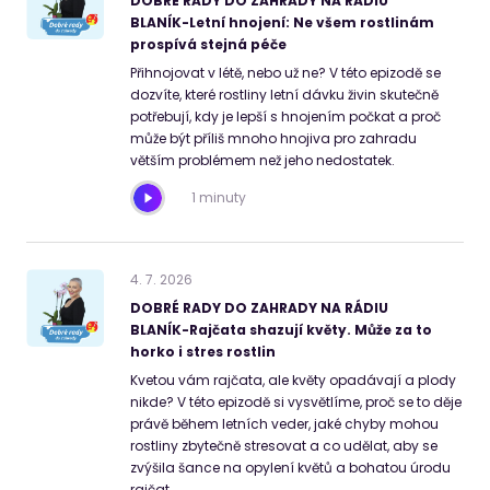
DOBRÉ RADY DO ZAHRADY NA RÁDIU
BLANÍK-Letní hnojení: Ne všem rostlinám
prospívá stejná péče
Přihnojovat v létě, nebo už ne? V této epizodě se
dozvíte, které rostliny letní dávku živin skutečně
potřebují, kdy je lepší s hnojením počkat a proč
může být příliš mnoho hnojiva pro zahradu
větším problémem než jeho nedostatek.
1 minuty
4
.
7
.
2026
DOBRÉ RADY DO ZAHRADY NA RÁDIU
BLANÍK-Rajčata shazují květy. Může za to
horko i stres rostlin
Kvetou vám rajčata, ale květy opadávají a plody
nikde? V této epizodě si vysvětlíme, proč se to děje
právě během letních veder, jaké chyby mohou
rostliny zbytečně stresovat a co udělat, aby se
zvýšila šance na opylení květů a bohatou úrodu
rajčat.