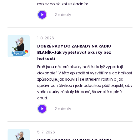
mrkev po sklizni uskladníte.
2 minuty
1
.
8
.
2026
DOBRÉ RADY DO ZAHRADY NA RÁDIU
BLANÍK-Jak vypěstovat okurky bez
hořkosti
Proč jsou některé okurky hořké, i když vypadají
dokonale? V této epizodě si vysvětlíme, co hořkost
způsobuje, jak souvisí se stresem rostlin a jak
správnou zálivkou i jednoduchou péčí zajistit, aby
vaše okurky zůstaly křupavé, šťavnaté a plné
chuti.
2 minuty
5
.
7
.
2026