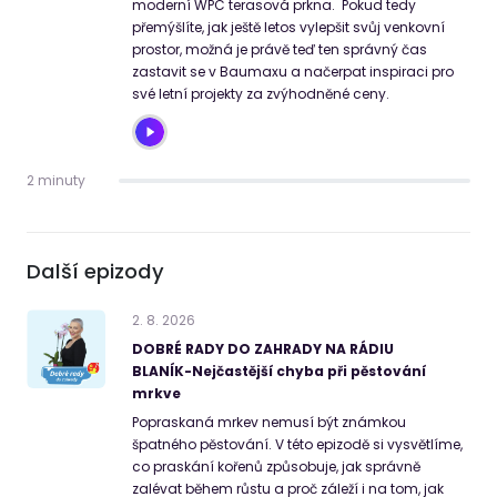
moderní WPC terasová prkna. Pokud tedy
přemýšlíte, jak ještě letos vylepšit svůj venkovní
prostor, možná je právě teď ten správný čas
zastavit se v Baumaxu a načerpat inspiraci pro
své letní projekty za zvýhodněné ceny.
2 minuty
Další epizody
2
.
8
.
2026
DOBRÉ RADY DO ZAHRADY NA RÁDIU
BLANÍK-Nejčastější chyba při pěstování
mrkve
Popraskaná mrkev nemusí být známkou
špatného pěstování. V této epizodě si vysvětlíme,
co praskání kořenů způsobuje, jak správně
zalévat během růstu a proč záleží i na tom, jak