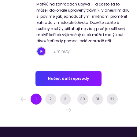
Motýlů na zahradách ubývá — a často za to
může i dokonale upravený trávník. V dnešním dílu
si povíme, jak jednoduchými změnami proměnit
zahradu v místo plné života. Dozvíte se, které
rostliny motýly přitahují nejvíce, proč je oblíbený
motýlí keř tak výjimečný a jak může i malý kout
divoké přírody pomoci celé zahradě ožít.
2 minuty
Načíst další episody
...
1
2
3
30
31
32