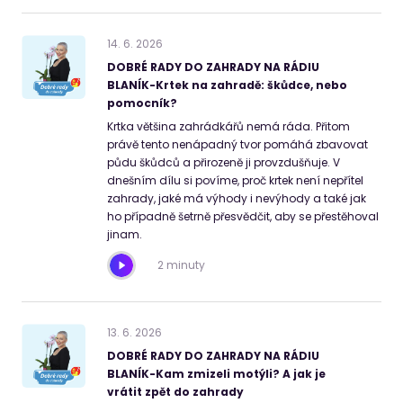
14
.
6
.
2026
DOBRÉ RADY DO ZAHRADY NA RÁDIU
BLANÍK-Krtek na zahradě: škůdce, nebo
pomocník?
Krtka většina zahrádkářů nemá ráda. Přitom
právě tento nenápadný tvor pomáhá zbavovat
půdu škůdců a přirozeně ji provzdušňuje. V
dnešním dílu si povíme, proč krtek není nepřítel
zahrady, jaké má výhody i nevýhody a také jak
ho případně šetrně přesvědčit, aby se přestěhoval
jinam.
2 minuty
13
.
6
.
2026
DOBRÉ RADY DO ZAHRADY NA RÁDIU
BLANÍK-Kam zmizeli motýli? A jak je
vrátit zpět do zahrady