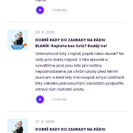
1 minuty
29
.
6
.
2026
DOBRÉ RADY DO ZAHRADY NA RÁDIU
BLANÍK-Rajčata bez listů? Raději ne!
Odstraňovat listy z rajčat, paprik nebo okurek? Ne
vždy je to dobrý nápad. V této epizodě si
vysvětlíme, proč jsou listy pro rostliny
nepostradatelné, jak chrání plody před letním
sluncem a které listy má naopak smysl odstranit.
Díky několika jednoduchým zásadám podpoříte
zdravý růst i bohatší úrodu.
1 minuty
27
.
6
.
2026
DOBRÉ RADY DO ZAHRADY NA RÁDIU