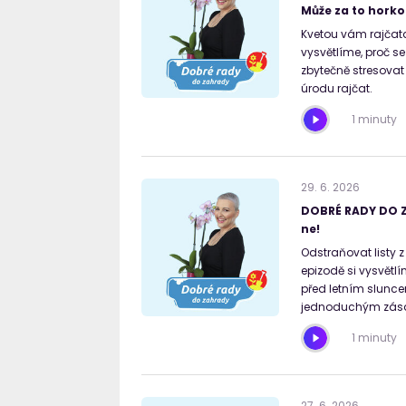
Může za to horko 
Kvetou vám rajčata
vysvětlíme, proč s
zbytečně stresovat
úrodu rajčat.
1 minuty
29
.
6
.
2026
DOBRÉ RADY DO ZA
ne!
Odstraňovat listy z
epizodě si vysvětlí
před letním slunce
jednoduchým zásad
1 minuty
27
.
6
.
2026