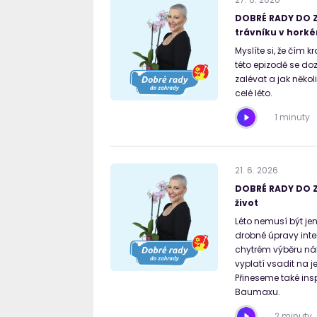
DOBRÉ RADY DO Z
trávníku v horké
Myslíte si, že čím k
této epizodě se doz
zalévat a jak něko
celé léto.
1 minuty
21
.
6
.
2026
DOBRÉ RADY DO Z
život
Léto nemusí být je
drobné úpravy int
chytrém výběru náb
vyplatí vsadit na 
Přineseme také ins
Baumaxu.
2 minuty