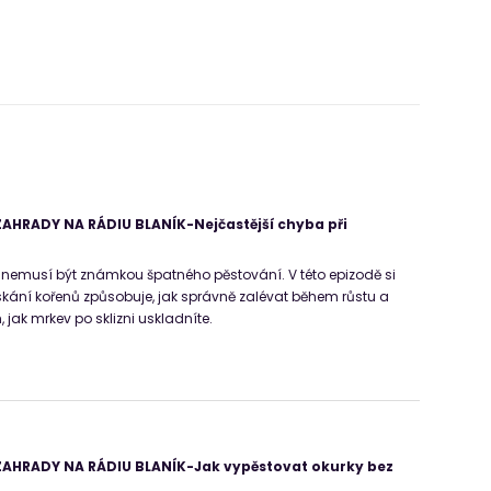
AHRADY NA RÁDIU BLANÍK-Nejčastější chyba při
nemusí být známkou špatného pěstování. V této epizodě si
skání kořenů způsobuje, jak správně zalévat během růstu a
, jak mrkev po sklizni uskladníte.
AHRADY NA RÁDIU BLANÍK-Jak vypěstovat okurky bez