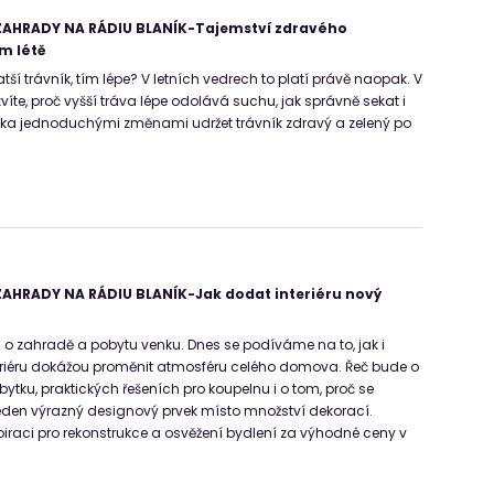
AHRADY NA RÁDIU BLANÍK-Tajemství zdravého
m létě
ratší trávník, tím lépe? V letních vedrech to platí právě naopak. V
víte, proč vyšší tráva lépe odolává suchu, jak správně sekat i
lika jednoduchými změnami udržet trávník zdravý a zelený po
AHRADY NA RÁDIU BLANÍK-Jak dodat interiéru nový
n o zahradě a pobytu venku. Dnes se podíváme na to, jak i
eriéru dokážou proměnit atmosféru celého domova. Řeč bude o
ytku, praktických řešeních pro koupelnu i o tom, proč se
jeden výrazný designový prvek místo množství dekorací.
piraci pro rekonstrukce a osvěžení bydlení za výhodné ceny v