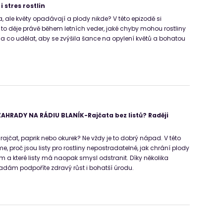
i stres rostlin
, ale květy opadávají a plody nikde? V této epizodě si
e to děje právě během letních veder, jaké chyby mohou rostliny
 a co udělat, aby se zvýšila šance na opylení květů a bohatou
HRADY NA RÁDIU BLANÍK-Rajčata bez listů? Raději
 rajčat, paprik nebo okurek? Ne vždy je to dobrý nápad. V této
me, proč jsou listy pro rostliny nepostradatelné, jak chrání plody
m a které listy má naopak smysl odstranit. Díky několika
ám podpoříte zdravý růst i bohatší úrodu.