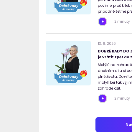
povíme, proč krtek
případně šetrně př
2 minuty
13
.
6
.
2026
DOBRÉ RADY DO Z
je vrátit zpět do
Motýlů na zahradác
dnešním dílu si p
plné života. Dozvíte
motýlí keř tak výj
zahradě ožít.
2 minuty
Nač