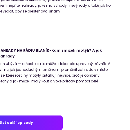
 není nepřítel zahrady, jaké má výhody i nevýhody a také jak ho
esvědčit, aby se přestěhoval jinam.
AHRADY NA RÁDIU BLANÍK-Kam zmizeli motýli? A jak
 zahrady
h ubývá — a často za to může i dokonale upravený trávník. V
ovíme, jak jednoduchými změnami proměnit zahradu v místo
 se, které rostliny motýly přitahují nejvíce, proč je oblíbený
imečný a jak může i malý kout divoké přírody pomoci celé
íst další episody