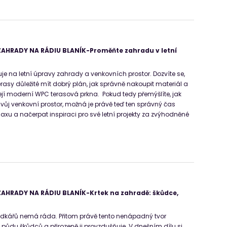
AHRADY NA RÁDIU BLANÍK-Proměňte zahradu v letní
je na letní úpravy zahrady a venkovních prostor. Dozvíte se,
terasy důležité mít dobrý plán, jak správně nakoupit materiál a
jí moderní WPC terasová prkna. Pokud tedy přemýšlíte, jak
t svůj venkovní prostor, možná je právě teď ten správný čas
axu a načerpat inspiraci pro své letní projekty za zvýhodněné
AHRADY NA RÁDIU BLANÍK-Krtek na zahradě: škůdce,
ádkářů nemá ráda. Přitom právě tento nenápadný tvor
du škůdců a přirozeně ji provzdušňuje. V dnešním dílu si