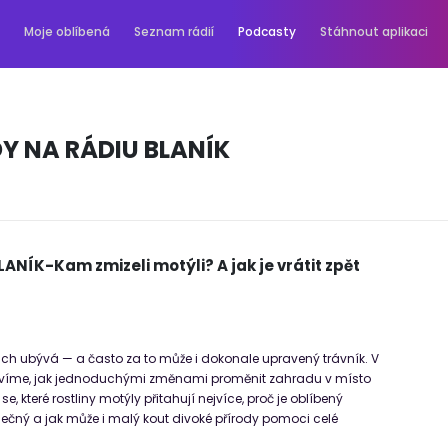
Moje oblíbená
Seznam rádií
Podcasty
Stáhnout aplikaci
Y NA RÁDIU BLANÍK
NÍK-Kam zmizeli motýli? A jak je vrátit zpět
h ubývá — a často za to může i dokonale upravený trávník. V
ovíme, jak jednoduchými změnami proměnit zahradu v místo
 se, které rostliny motýly přitahují nejvíce, proč je oblíbený
imečný a jak může i malý kout divoké přírody pomoci celé