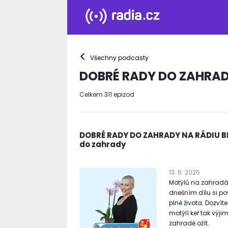
<
Všechny podcasty
DOBRÉ RADY DO ZAHRAD
Celkem
311
epizod
DOBRÉ RADY DO ZAHRADY NA RÁDIU BLA
do zahrady
13
.
6
.
2026
Motýlů na zahradác
dnešním dílu si p
plné života. Dozvíte
motýlí keř tak výj
zahradě ožít.