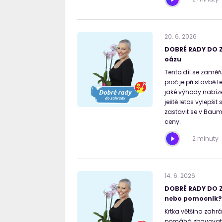
20
.
6
.
2026
DOBRÉ RADY DO Z
oázu
Tento díl se zaměřu
proč je při stavbě 
jaké výhody nabíze
ještě letos vylepši
zastavit se v Baum
ceny.
2 minuty
14
.
6
.
2026
DOBRÉ RADY DO Z
nebo pomocník?
Krtka většina zahr
pomáhá zbavovat pů