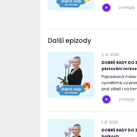
2 minuty
Další epizody
2
.
8
.
2026
DOBRÉ RADY DO Z
pěstování mrkve
Popraskaná mrkev 
vysvětlíme, co pra
proč záleží i na tom
2 minuty
1
.
8
.
2026
DOBRÉ RADY DO Z
hořkosti