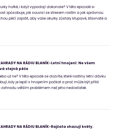
kurky hořké, i když vypadají dokonale? V této epizodě si
ost způsobuje, jak souvisí se stresem rostlin a jak správnou
hou péčí zajistit, aby vaše okurky zůstaly křupavé, šťavnaté a
AHRADY NA RÁDIU BLANÍK-Letní hnojení: Ne všem
vá stejná péče
nebo už ne? V této epizodě se dozvíte, které rostliny letní dávku
ebují, kdy je lepší s hnojením počkat a proč může být příliš
 zahradu větším problémem než jeho nedostatek.
AHRADY NA RÁDIU BLANÍK-Rajčata shazují květy.