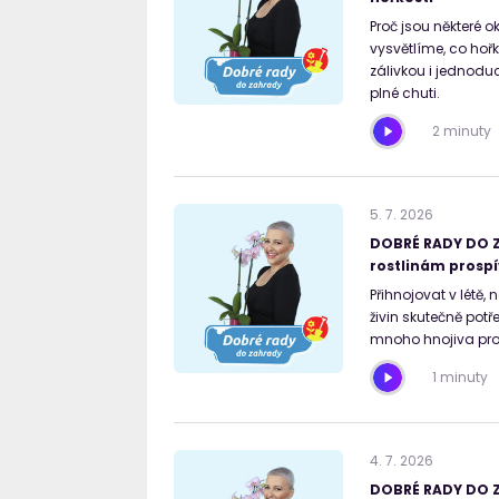
Proč jsou některé o
vysvětlíme, co hořk
zálivkou i jednoduc
plné chuti.
2 minuty
5
.
7
.
2026
DOBRÉ RADY DO Z
rostlinám prospí
Přihnojovat v létě, 
živin skutečně potř
mnoho hnojiva pro
1 minuty
4
.
7
.
2026
DOBRÉ RADY DO Z